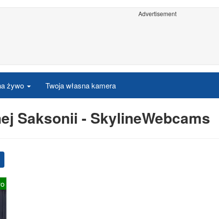
Advertisement
 na żywo
Twoja własna kamera
ej Saksonii - SkylineWebcams
wo