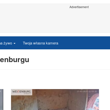
Advertisement
 na żywo
Twoja własna kamera
ßenburgu