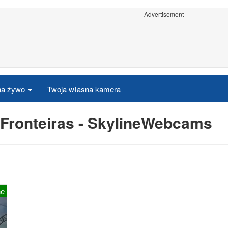
Advertisement
 na żywo
Twoja własna kamera
Fronteiras - SkylineWebcams
ne