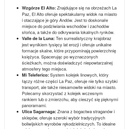
Wzgórze El Alto:
Znajdujące się na obrzeżach La
Paz, El Alto oferuje spektakularny widok na miasto
i otaczające je góry Andów. Jest to doskonałe
miejsce do podziwiania wschodów i zachodów
słońca, a także do odkrywania lokalnych rynków.
Valle de la Luna:
Ten surrealistyczny krajobraz
jest wynikiem tysięcy lat erozji i oferuje unikalne
formacje skalne, które przypominają powierzchnię
księżyca. Spacerując po wyznaczonych
ścieżkach, można doświadczyć niepowtarzalnej
atmosfery tego miejsca.
Mi Teleferico:
System kolejek linowych, który
łączy różne części La Paz, oferuje nie tylko szybki
transport, ale także niesamowite widoki na miasto.
Polecamy skorzystać z kolejek wczesnym
rankiem lub o zmierzchu, aby cieszyć się pięknymi
panoramami.
Ulica Sagarnaga:
Znana z bogactwa straganów i
sklepów, oferuje szeroki wybór tradycyjnych
boliwijskich wyrobów rękodzielniczych. To idealne