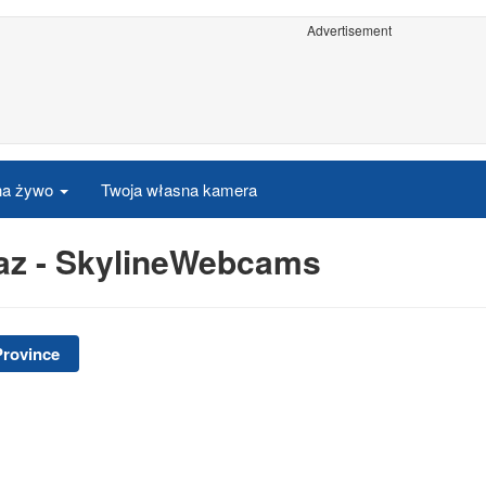
Advertisement
 na żywo
Twoja własna kamera
az - SkylineWebcams
Province