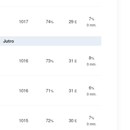
7
%
1017
74
29
%
E
0 mm.
Jutro
8
%
1016
73
31
%
E
0 mm.
6
%
1016
71
31
%
E
0 mm.
7
%
1015
72
30
%
E
0 mm.