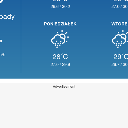
26.6
/
30.2
27.0
/
30
opady
PONIEDZIAŁEK
WTORE
°
°
28
C
29
m/h
27.0
/
29.9
26.7
/
30
Advertisement