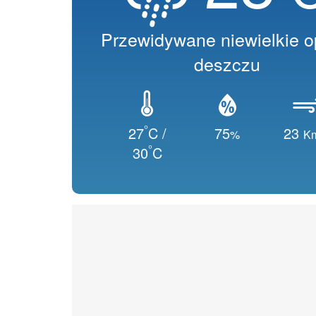
Przewidywane niewielkie 
deszczu
°
27
C /
75
23
%
K
°
30
C