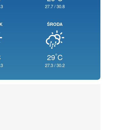
.3
27.7
/
30.8
K
ŚRODA
°
C
29
C
.3
27.3
/
30.2