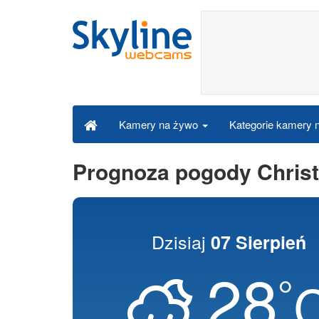
Kategorie kamery
Kamery na żywo
Prognoza pogody Christ
Dzisiaj
07 Sierpień
28
°