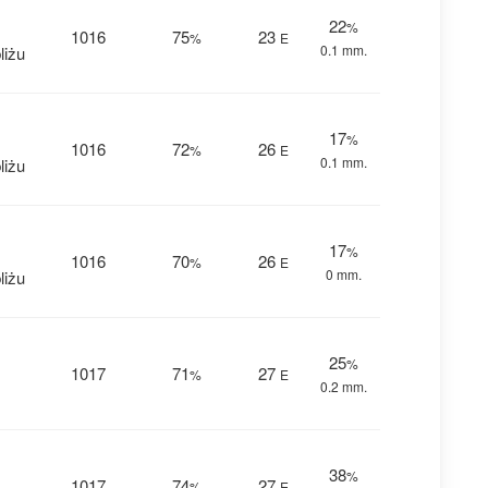
22
%
1016
75
23
%
E
0.1 mm.
liżu
17
%
1016
72
26
%
E
0.1 mm.
liżu
17
%
1016
70
26
%
E
0 mm.
liżu
25
%
1017
71
27
%
E
0.2 mm.
38
%
1017
74
27
%
E