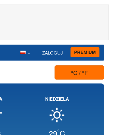
PREMIUM
ZALOGUJ
°C / °F
A
NIEDZIELA
°
C
29
C