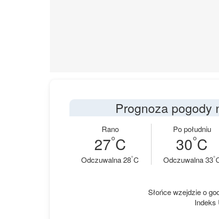
Prognoza pogody na
Rano
Po południu
°
°
27
C
30
C
°
°
Odczuwalna 28
C
Odczuwalna 33
Słońce wzejdzie o godz
Indeks