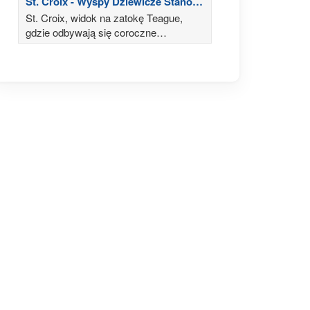
St. Croix - Wyspy Dziewicze Stanów
Zjednoczonych
St. Croix, widok na zatokę Teague,
gdzie odbywają się coroczne
międzynarodowe regaty St. Croix