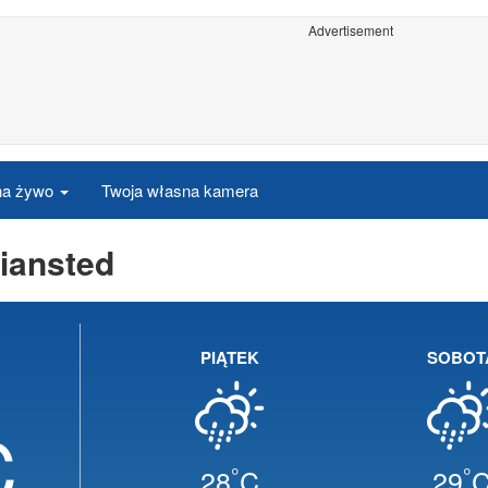
Advertisement
 na żywo
Twoja własna kamera
iansted
PIĄTEK
SOBOT
C
°
°
28
C
29