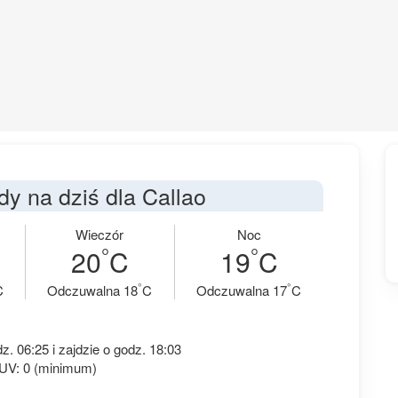
y na dziś dla Callao
Wieczór
Noc
°
°
20
C
19
C
°
°
C
Odczuwalna 18
C
Odczuwalna 17
C
. 06:25 i zajdzie o godz. 18:03
 UV: 0 (minimum)