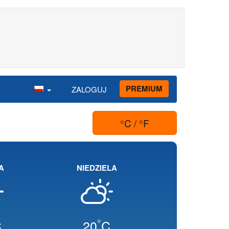
PREMIUM
ZALOGUJ
°C / °F
A
NIEDZIELA
°
C
20
C