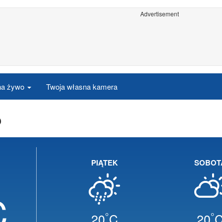
Advertisement
 na żywo
Twoja własna kamera
o
PIĄTEK
SOBOT
C
°
°
20
C
20