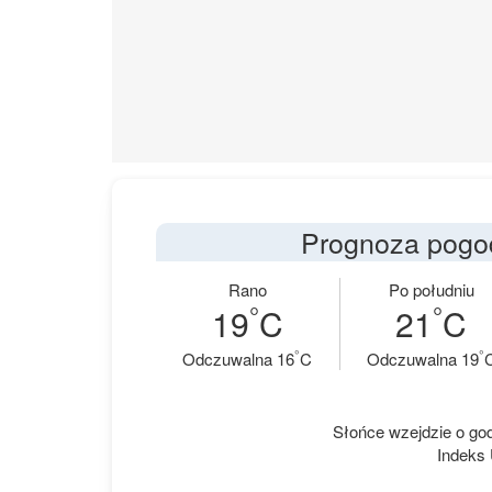
Prognoza pogod
Rano
Po południu
°
°
19
C
21
C
°
°
Odczuwalna 16
C
Odczuwalna 19
Słońce wzejdzie o godz
Indeks