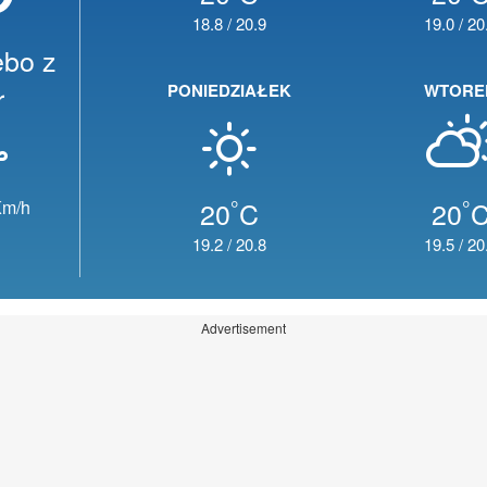
18.8
/
20.9
19.0
/
20
ebo z
r
PONIEDZIAŁEK
WTORE
°
°
20
C
20
m/h
19.2
/
20.8
19.5
/
20
Advertisement