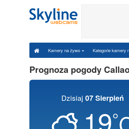
Kategorie kamery
Kamery na żywo
Prognoza pogody Calla
Dzisiaj
07 Sierpień
19
°