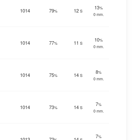
13
%
1014
79
12
%
S
0 mm.
10
%
1014
77
11
%
S
0 mm.
8
%
1014
75
14
%
S
0 mm.
7
%
1014
73
14
%
S
0 mm.
7
%
1013
72
14
%
S