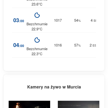
23.6°C
2
03
1017
54
4
:00
%
SE
0 m
Bezchmurnie
22.9°C
3
04
1016
57
2
:00
%
ESE
0 m
Bezchmurnie
22.3°C
Kamery na żywo w Murcia