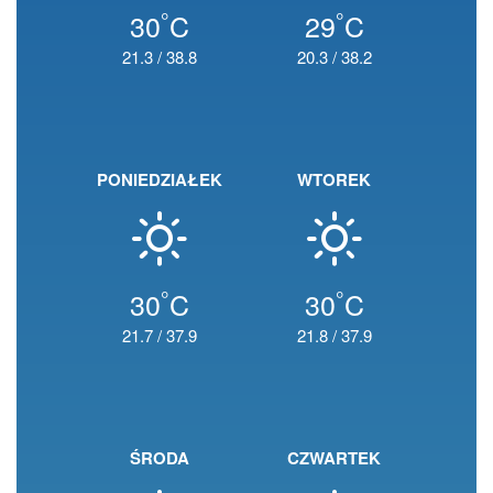
°
°
30
C
29
C
21.3
/
38.8
20.3
/
38.2
PONIEDZIAŁEK
WTOREK
°
°
30
C
30
C
21.7
/
37.9
21.8
/
37.9
ŚRODA
CZWARTEK