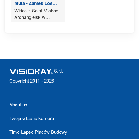
Mula - Zamek Los
Vélez
Widok z Saint Michael
Archangielsk w
Kościele i Wieża
zegarowa
S.r.l.
Copyright 2011 - 2026
About us
Twoja własna kamera
Time-Lapse Placów Budowy