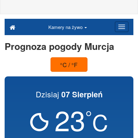
Kamery na żywo
Prognoza pogody Murcja
°C / °F
Dzisiaj
07 Sierpień
23
°
C