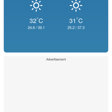
°
°
32
C
31
C
24.6
/
39.1
25.2
/
37.3
Advertisement