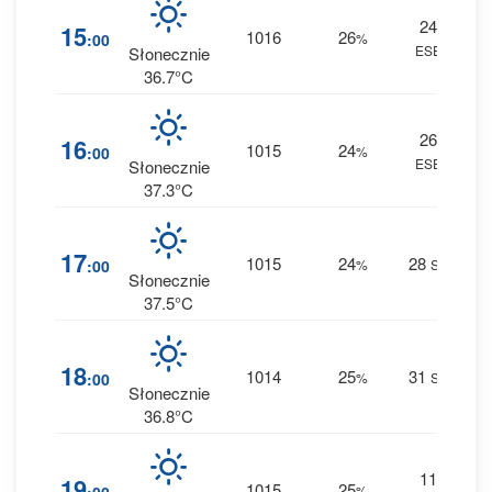
24
0
15
1016
26
:00
%
ESE
0 m
Słonecznie
36.7°C
26
0
16
1015
24
:00
%
ESE
0 m
Słonecznie
37.3°C
1
17
1015
24
28
:00
%
SE
0 m
Słonecznie
37.5°C
0
18
1014
25
31
:00
%
SE
0 m
Słonecznie
36.8°C
11
1
19
1015
25
%