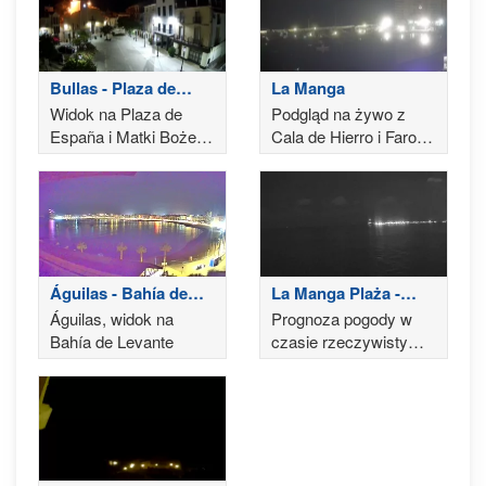
Bullas - Plaza de
La Manga
España
Widok na Plaza de
Podgląd na żywo z
España i Matki Bożej
Cala de Hierro i Faro
Różańcowej Kościół
de Cabo de Palos w
parafialny Bullas
Costa Calida
Águilas - Bahía de
La Manga Plaża -
Levante
Cartagena
Águilas, widok na
Prognoza pogody w
Bahía de Levante
czasie rzeczywistym,
w miejscowości
turystycznej La Manga