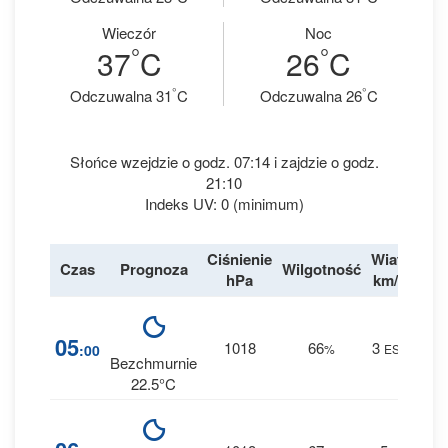
Wieczór
Noc
°
°
37
C
26
C
°
°
Odczuwalna 31
C
Odczuwalna 26
C
Słońce wzejdzie o godz. 07:14 i zajdzie o godz.
21:10
Indeks UV: 0 (minimum)
Ciśnienie
Wiatr
Czas
Prognoza
Wilgotność
Des
hPa
km/h
5
05
1018
66
3
:00
%
ESE
0 m
Bezchmurnie
22.5°C
5