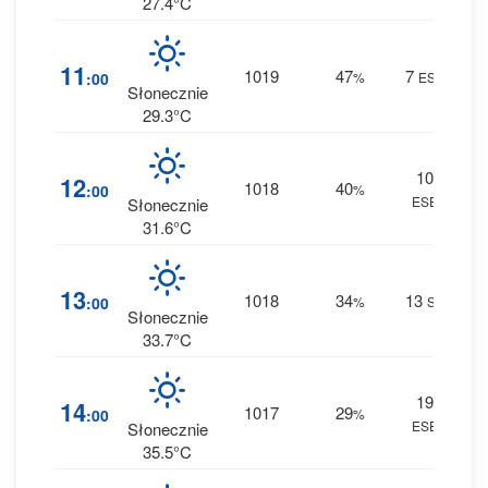
27.4°C
1
11
1019
47
7
:00
%
ESE
0 m
Słonecznie
29.3°C
10
1
12
1018
40
:00
%
ESE
0 m
Słonecznie
31.6°C
1
13
1018
34
13
:00
%
SE
0 m
Słonecznie
33.7°C
19
0
14
1017
29
:00
%
ESE
0 m
Słonecznie
35.5°C