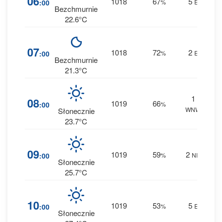
06
1018
67
5
:00
%
E
0 m
Bezchmurnie
22.6°C
6
07
1018
72
2
:00
%
E
0 m
Bezchmurnie
21.3°C
1
5
08
1019
66
:00
%
WNW
0 m
Słonecznie
23.7°C
3
09
1019
59
2
:00
%
NE
0 m
Słonecznie
25.7°C
2
10
1019
53
5
:00
%
E
0 m
Słonecznie