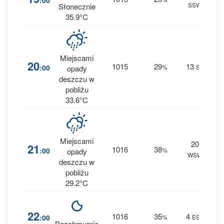
:00
SSW
0 m
Słonecznie
35.9°C
Miejscami
57
20
1015
29
13
:00
%
SE
opady
1.3 
deszczu w
pobliżu
33.6°C
Miejscami
20
8
21
1016
38
:00
%
opady
WSW
0 m
deszczu w
pobliżu
29.2°C
1
22
1016
35
4
:00
%
ESE
0 m
Bezchmurnie