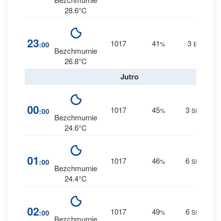
28.6°C
1
23
1017
41
3
:00
%
E
0 m
Bezchmurnie
26.8°C
Jutro
1
00
1017
45
3
:00
%
SE
0 m
Bezchmurnie
24.6°C
1
01
1017
46
6
:00
%
SE
0 m
Bezchmurnie
24.4°C
2
02
1017
49
6
:00
%
SE
0 m
Bezchmurnie