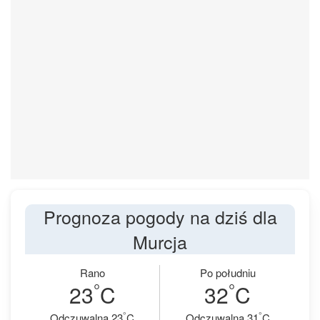
Prognoza pogody na dziś dla
Murcja
Rano
Po południu
°
°
23
C
32
C
°
°
Odczuwalna 23
C
Odczuwalna 31
C