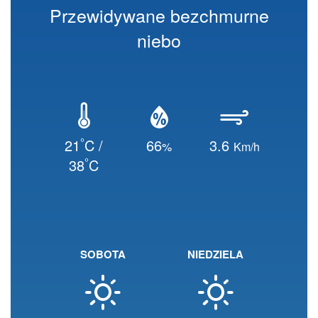
Przewidywane bezchmurne
niebo
°
21
C /
66
3.6
%
Km/h
°
38
C
SOBOTA
NIEDZIELA