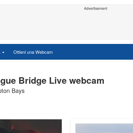
Advertisement
a
Ottieni una Webcam
gue Bridge Live webcam
pton Bays