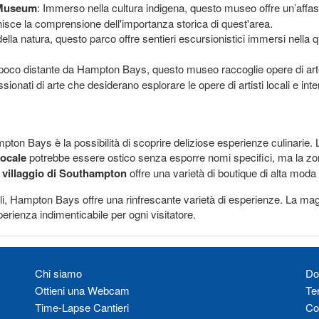
 Museum
: Immerso nella cultura indigena, questo museo offre un’affasc
chisce la comprensione dell'importanza storica di quest'area.
della natura, questo parco offre sentieri escursionistici immersi nella qui
l, poco distante da Hampton Bays, questo museo raccoglie opere di 
assionati di arte che desiderano esplorare le opere di artisti locali e inte
ton Bays è la possibilità di scoprire deliziose esperienze culinarie. L
locale
potrebbe essere ostico senza esporre nomi specifici, ma la zon
o
villaggio di Southampton
offre una varietà di boutique di alta moda 
turali, Hampton Bays offre una rinfrescante varietà di esperienze. La
erienza indimenticabile per ogni visitatore.
Chi siamo
Do
Ottieni una Webcam
Te
Time-Lapse Cantieri
Co