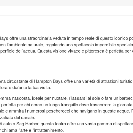
s offre una straordinaria veduta in tempo reale di questo iconico pont
on l’ambiente naturale, regalando uno spettacolo imperdibile specialme
uperficie dell’acqua. Questa visione vivace e pittoresca è perfetta p
zona circostante di Hampton Bays offre una varietà di attrazioni turist
lorare durante la tua visita:
mma nascosta, ideale per nuotare, rilassarsi al sole o fare un barbecu
erfetta per chi cerca un luogo tranquillo dove trascorrere la giornata
ale e ammira i numerosi pescherecci che navigano in queste acque. Puoi
afiato del canale.
 di auto a Sag Harbor, questo teatro offre una vasta gamma di spettacol
chi ama l'arte e l'intrattenimento.