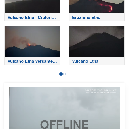
Vulcano Etna - Crateri
Eruzione Etna
Sommitali
Vulcano Etna Versante
Vulcano Etna
Nord
OFFLINE