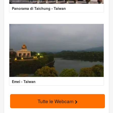
Panorama di Taichung - Taiwan
Emei - Taiwan
Tutte le Webcam