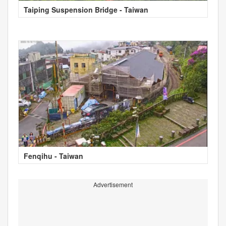
Taiping Suspension Bridge - Taiwan
Fenqihu - Taiwan
Advertisement