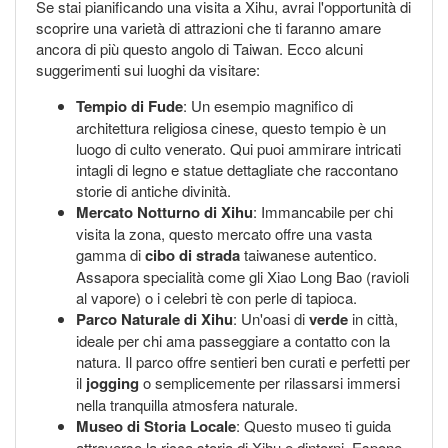
Se stai pianificando una visita a Xihu, avrai l'opportunità di
scoprire una varietà di attrazioni che ti faranno amare
ancora di più questo angolo di Taiwan. Ecco alcuni
suggerimenti sui luoghi da visitare:
Tempio di Fude
: Un esempio magnifico di
architettura religiosa cinese, questo tempio è un
luogo di culto venerato. Qui puoi ammirare intricati
intagli di legno e statue dettagliate che raccontano
storie di antiche divinità.
Mercato Notturno di Xihu
: Immancabile per chi
visita la zona, questo mercato offre una vasta
gamma di
cibo di strada
taiwanese autentico.
Assapora specialità come gli Xiao Long Bao (ravioli
al vapore) o i celebri tè con perle di tapioca.
Parco Naturale di Xihu
: Un'oasi di
verde
in città,
ideale per chi ama passeggiare a contatto con la
natura. Il parco offre sentieri ben curati e perfetti per
il
jogging
o semplicemente per rilassarsi immersi
nella tranquilla atmosfera naturale.
Museo di Storia Locale
: Questo museo ti guida
attraverso la ricca storia di Xihu e dintorni. Espone