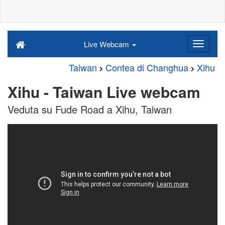
Live Webcam
Taiwan
Contea di Changhua
Xihu
Xihu - Taiwan Live webcam
Veduta su Fude Road a Xihu, Taiwan