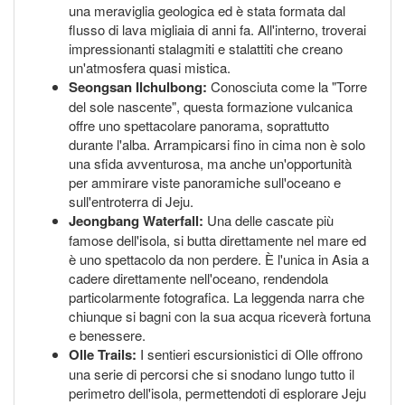
una meraviglia geologica ed è stata formata dal
flusso di lava migliaia di anni fa. All'interno, troverai
impressionanti stalagmiti e stalattiti che creano
un'atmosfera quasi mistica.
Seongsan Ilchulbong:
Conosciuta come la "Torre
del sole nascente", questa formazione vulcanica
offre uno spettacolare panorama, soprattutto
durante l'alba. Arrampicarsi fino in cima non è solo
una sfida avventurosa, ma anche un'opportunità
per ammirare viste panoramiche sull'oceano e
sull'entroterra di Jeju.
Jeongbang Waterfall:
Una delle cascate più
famose dell'isola, si butta direttamente nel mare ed
è uno spettacolo da non perdere. È l'unica in Asia a
cadere direttamente nell'oceano, rendendola
particolarmente fotografica. La leggenda narra che
chiunque si bagni con la sua acqua riceverà fortuna
e benessere.
Olle Trails:
I sentieri escursionistici di Olle offrono
una serie di percorsi che si snodano lungo tutto il
perimetro dell'isola, permettendoti di esplorare Jeju