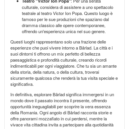
Teatro "Victor Ion Popa"
: Per una serata
culturale, considera di assistere a uno spettacolo
teatrale al teatro Victor Ion Popa. Questo luogo è
famoso per le sue produzioni che spaziano dal
dramma classico alle opere contemporanee,
offrendo un'esperienza unica nel suo genere.
Questi luoghi rappresentano solo una frazione delle
esperienze che puoi vivere intorno a Bârlad. La città e i
suoi dintorni ti offrono un mix perfetto di bellezza
paesaggistica e profondità culturale, creando ricordi
indimenticabili per ogni viaggiatore. Che tu sia un amante
della storia, della natura, o della cultura, troverai
sicuramente qualcosa che renderà la tua visita speciale e
significativa.
In definitiva, esplorare Bârlad significa immergersi in un
mondo dove il passato incontra il presente, offrendo
opportunità ineguagliabili per scoprire la vera essenza
della Romania. Ogni angolo di Bârlad racconta storie e
offre panorami mozzafiato in cui perdersi, mentre la
vivace vita cittadina invita a partecipare alla quotidianità