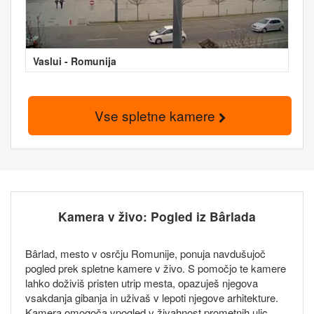
Vaslui - Romunija
Vse spletne kamere
Kamera v živo: Pogled iz Bârlada
Bârlad, mesto v osrčju Romunije, ponuja navdušujoč
pogled prek spletne kamere v živo. S pomočjo te kamere
lahko doživiš pristen utrip mesta, opazuješ njegova
vsakdanja gibanja in uživaš v lepoti njegove arhitekture.
Kamera omogoča vpogled v živahnost prometnih ulic,