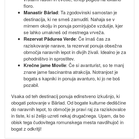
floro.
Manastir Bârlad
: Ta zgodovinski samostan je
destinacija, ki ne smeš zamuditi. Nahaja se v
mirnem okolju in ponuja pomirjujoče vzdušje, kjer
se lahko umakneš od mestnega vrveža.
Rezervat Pădurea Verde
: Če imaš čas za
raziskovanje narave, ta rezervat ponuja obsežna
območja naravnih lepot in divjih živali. Idealno je za
pohodništvo in sprostitev.
Krečne jame Movile
: Če si avanturist, so te manj
znane jame fascinantna atrakcija. Notranjost je
bogata s kapniki in ponuja avanturo, ki jo ne boš
pozabil.
Vsaka od teh destinacij ponuja edinstveno izkušnjo, ki
obogati potovanje v Bârlad. Od bogate kulturne dediščine
do naravnih lepot, to območje je pravi raj za raziskovalce
in tiste, ki si želijo uzreti nekaj drugačnega. Upam, da bo
obisk tega čudovitega romunskega mesta navdihujoč in
bogat z odkritji!