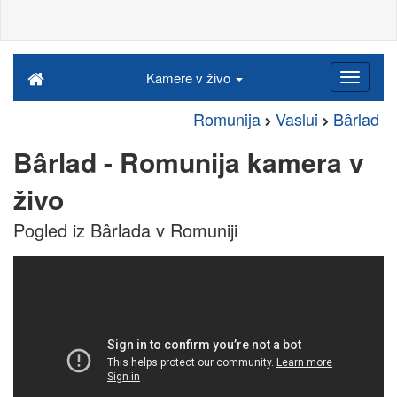
Kamere v živo
Romunija
Vaslui
Bârlad
Bârlad - Romunija kamera v
živo
Pogled iz Bârlada v Romuniji