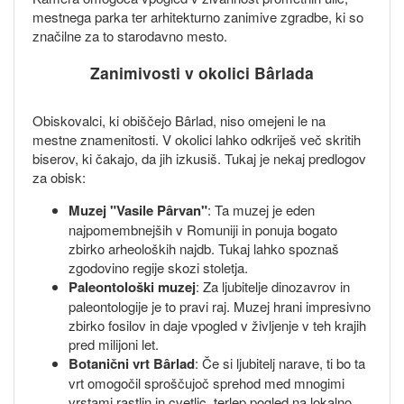
mestnega parka ter arhitekturno zanimive zgradbe, ki so
značilne za to starodavno mesto.
Zanimivosti v okolici Bârlada
Obiskovalci, ki obiščejo Bârlad, niso omejeni le na
mestne znamenitosti. V okolici lahko odkriješ več skritih
biserov, ki čakajo, da jih izkusiš. Tukaj je nekaj predlogov
za obisk:
Muzej "Vasile Pârvan"
: Ta muzej je eden
najpomembnejših v Romuniji in ponuja bogato
zbirko arheoloških najdb. Tukaj lahko spoznaš
zgodovino regije skozi stoletja.
Paleontološki muzej
: Za ljubitelje dinozavrov in
paleontologije je to pravi raj. Muzej hrani impresivno
zbirko fosilov in daje vpogled v življenje v teh krajih
pred milijoni let.
Botanični vrt Bârlad
: Če si ljubitelj narave, ti bo ta
vrt omogočil sproščujoč sprehod med mnogimi
vrstami rastlin in cvetlic, terlep pogled na lokalno