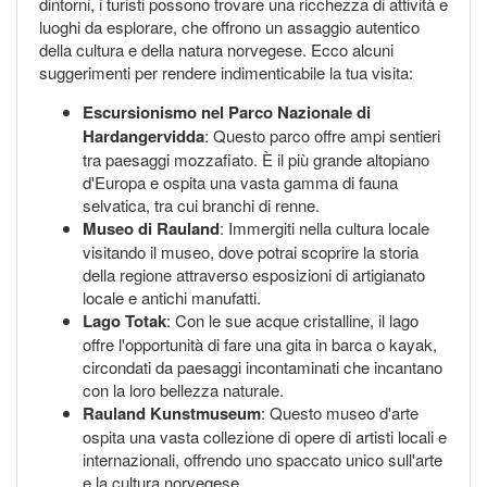
dintorni, i turisti possono trovare una ricchezza di attività e
luoghi da esplorare, che offrono un assaggio autentico
della cultura e della natura norvegese. Ecco alcuni
suggerimenti per rendere indimenticabile la tua visita:
Escursionismo nel Parco Nazionale di
Hardangervidda
: Questo parco offre ampi sentieri
tra paesaggi mozzafiato. È il più grande altopiano
d'Europa e ospita una vasta gamma di fauna
selvatica, tra cui branchi di renne.
Museo di Rauland
: Immergiti nella cultura locale
visitando il museo, dove potrai scoprire la storia
della regione attraverso esposizioni di artigianato
locale e antichi manufatti.
Lago Totak
: Con le sue acque cristalline, il lago
offre l'opportunità di fare una gita in barca o kayak,
circondati da paesaggi incontaminati che incantano
con la loro bellezza naturale.
Rauland Kunstmuseum
: Questo museo d'arte
ospita una vasta collezione di opere di artisti locali e
internazionali, offrendo uno spaccato unico sull'arte
e la cultura norvegese.