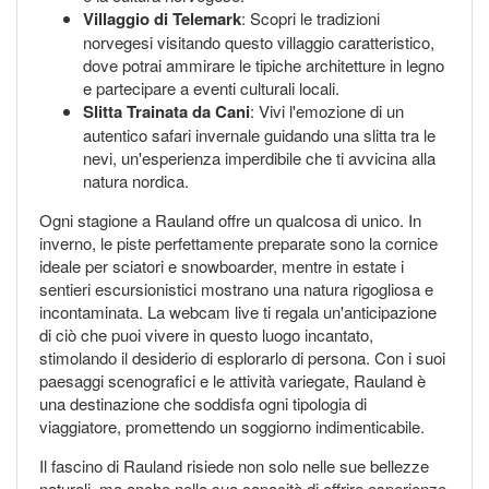
Villaggio di Telemark
: Scopri le tradizioni
norvegesi visitando questo villaggio caratteristico,
dove potrai ammirare le tipiche architetture in legno
e partecipare a eventi culturali locali.
Slitta Trainata da Cani
: Vivi l'emozione di un
autentico safari invernale guidando una slitta tra le
nevi, un'esperienza imperdibile che ti avvicina alla
natura nordica.
Ogni stagione a Rauland offre un qualcosa di unico. In
inverno, le piste perfettamente preparate sono la cornice
ideale per sciatori e snowboarder, mentre in estate i
sentieri escursionistici mostrano una natura rigogliosa e
incontaminata. La webcam live ti regala un'anticipazione
di ciò che puoi vivere in questo luogo incantato,
stimolando il desiderio di esplorarlo di persona. Con i suoi
paesaggi scenografici e le attività variegate, Rauland è
una destinazione che soddisfa ogni tipologia di
viaggiatore, promettendo un soggiorno indimenticabile.
Il fascino di Rauland risiede non solo nelle sue bellezze
naturali, ma anche nella sua capacità di offrire esperienze