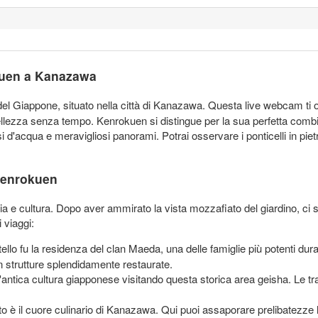
okuen a Kanazawa
 del Giappone, situato nella città di Kanazawa. Questa live webcam ti o
bellezza senza tempo. Kenrokuen si distingue per la sua perfetta combi
i d'acqua e meravigliosi panorami. Potrai osservare i ponticelli in pietra,
 Kenrokuen
a e cultura. Dopo aver ammirato la vista mozzafiato del giardino, ci so
 viaggi:
lo fu la residenza del clan Maeda, una delle famiglie più potenti durant
con strutture splendidamente restaurate.
'antica cultura giapponese visitando questa storica area geisha. Le trad
 il cuore culinario di Kanazawa. Qui puoi assaporare prelibatezze loca