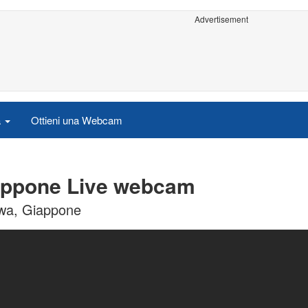
Advertisement
a
Ottieni una Webcam
iappone Live webcam
wa, Giappone