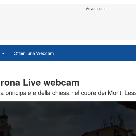
Advertisement
a
Ottieni una Webcam
erona Live webcam
 principale e della chiesa nel cuore dei Monti Less