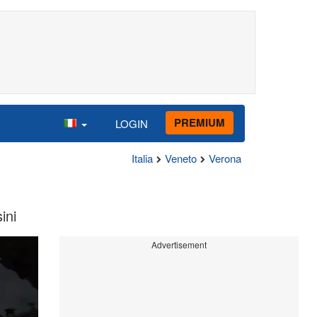
PREMIUM
LOGIN
Italia
Veneto
Verona
ini
Advertisement