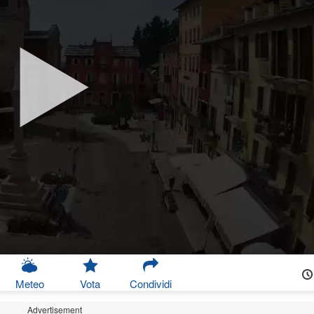
Meteo
Vota
Condividi
Advertisement