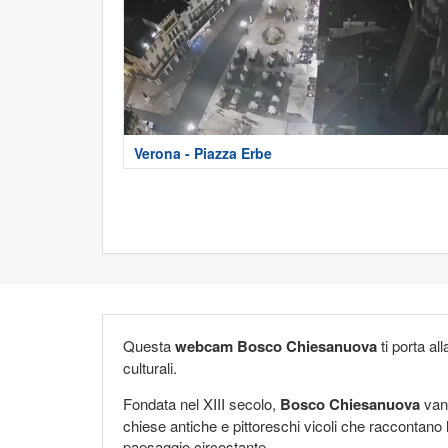
Verona - Piazza Erbe
Questa
webcam Bosco Chiesanuova
ti porta al
culturali.
Fondata nel XIII secolo,
Bosco Chiesanuova
vant
chiese antiche e pittoreschi vicoli che raccontano l
paesaggio circostante.