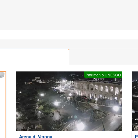
E
Patrimonio UNESCO
Arena di Verona
P