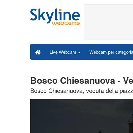
Webcam per categori
Live Webcam
Bosco Chiesanuova - V
Bosco Chiesanuova, veduta della piazza