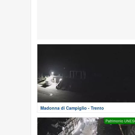
Madonna di Campiglio - Trento
Patrimonio UNE