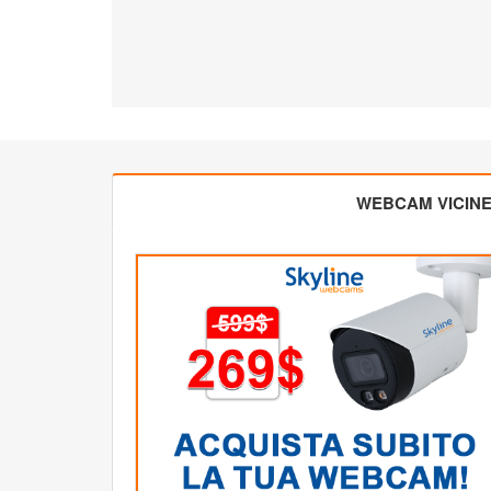
WEBCAM VICIN