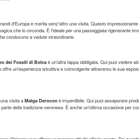
 grandi d'Europa e merita senz'altro una visita. Questo impressionan
ica che lo circonda. È l'ideale per una passeggiata rigenerante immer
i che conducono a vedute straordinarie.
o dei Fossili di Bolca
è un'altra tappa obbligata. Qui puoi vedere alcu
seo offre un'esperienza istruttiva e coinvolgente attraverso le sue espo
 una visita a
Malga Derocon
è imperdibile. Qui puoi assaporare prodott
no parte della tradizione veronese. È anche un'ottima occasione per cono
osco Chiesanuova offrono numerose attività all'aria aperta. Tra queste