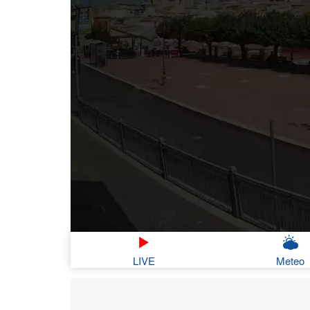
LIVE
Meteo