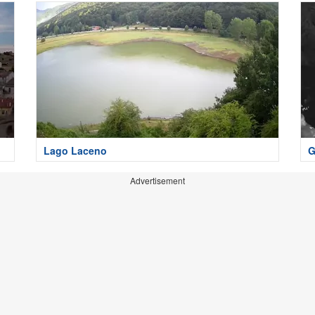
Lago Laceno
G
Advertisement