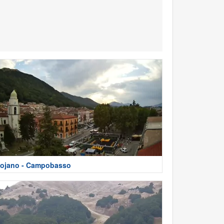
ojano - Campobasso