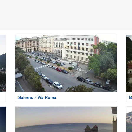
Salerno - Via Roma
B