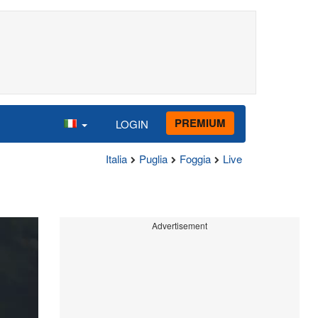
PREMIUM
LOGIN
Italia
Puglia
Foggia
Live
Advertisement