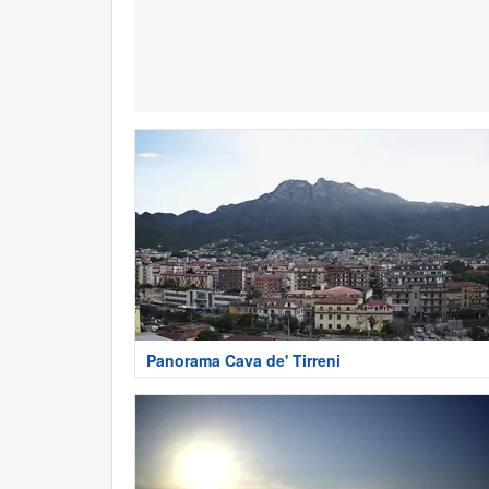
Panorama Cava de' Tirreni