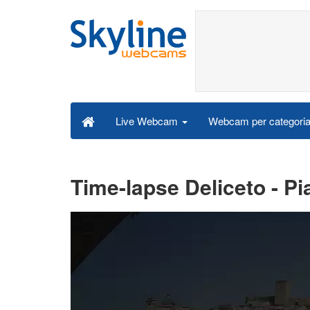
Webcam per categori
Live Webcam
Time-lapse Deliceto - P