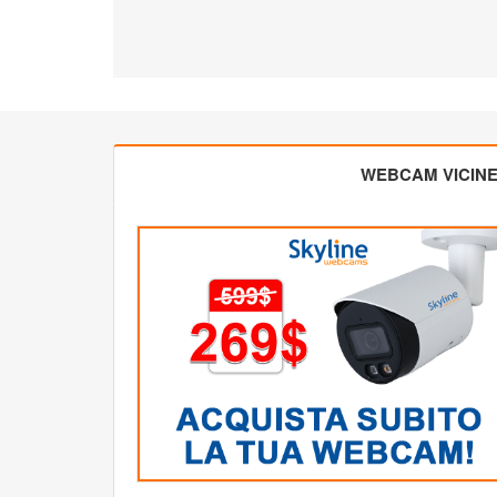
WEBCAM VICIN