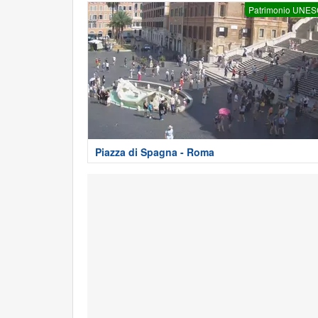
Patrimonio UNE
Piazza di Spagna - Roma