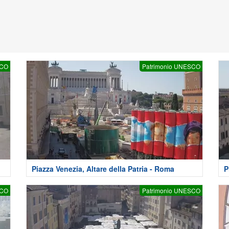
SCO
Patrimonio UNESCO
Piazza Venezia, Altare della Patria - Roma
P
SCO
Patrimonio UNESCO