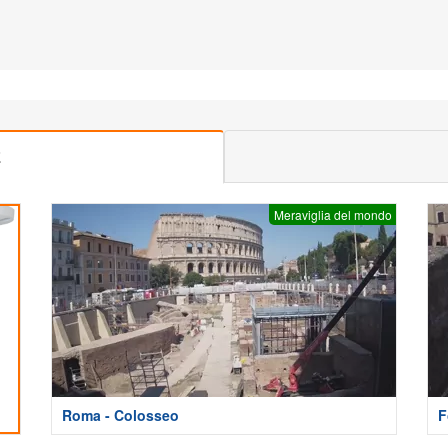
E
Meraviglia del mondo
Roma - Colosseo
F