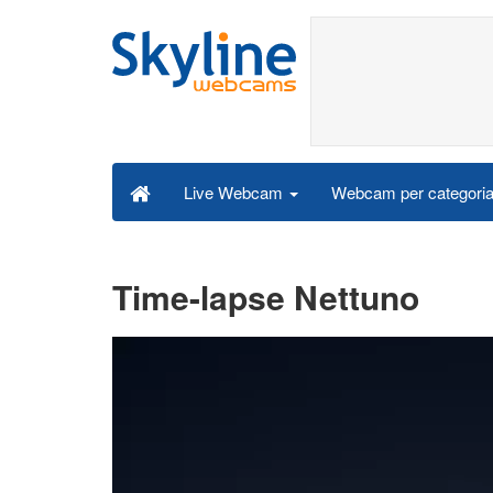
Webcam per categori
Live Webcam
Time-lapse Nettuno