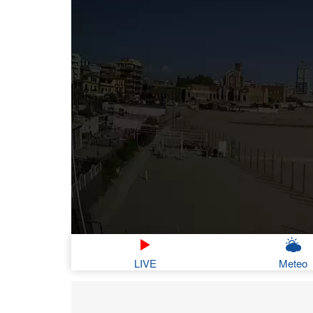
LIVE
Meteo