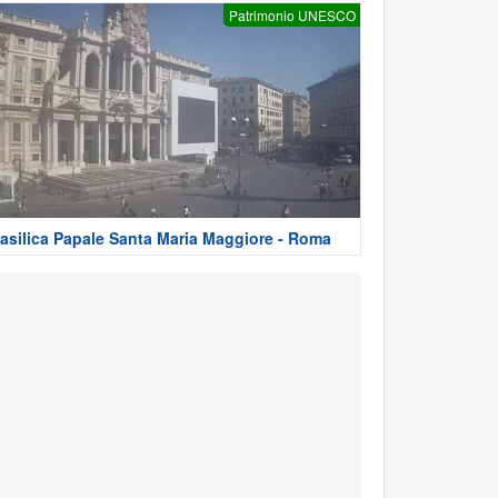
Patrimonio UNESCO
asilica Papale Santa Maria Maggiore - Roma