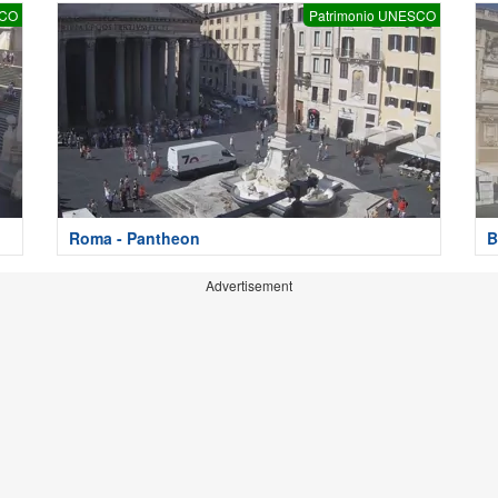
SCO
Patrimonio UNESCO
Roma - Pantheon
B
Advertisement