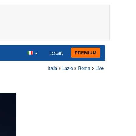
PREMIUM
LOGIN
Italia
Lazio
Roma
Live