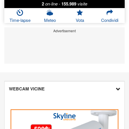
2
on-line
-
155.989
visite
Time-lapse
Meteo
Vota
Condividi
Advertisement
WEBCAM VICINE