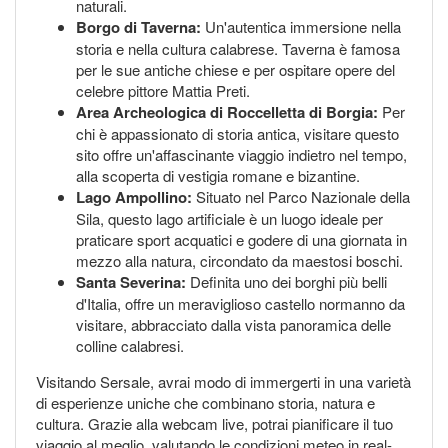
naturali.
Borgo di Taverna:
Un'autentica immersione nella
storia e nella cultura calabrese. Taverna è famosa
per le sue antiche chiese e per ospitare opere del
celebre pittore Mattia Preti.
Area Archeologica di Roccelletta di Borgia:
Per
chi è appassionato di storia antica, visitare questo
sito offre un'affascinante viaggio indietro nel tempo,
alla scoperta di vestigia romane e bizantine.
Lago Ampollino:
Situato nel Parco Nazionale della
Sila, questo lago artificiale è un luogo ideale per
praticare sport acquatici e godere di una giornata in
mezzo alla natura, circondato da maestosi boschi.
Santa Severina:
Definita uno dei borghi più belli
d'Italia, offre un meraviglioso castello normanno da
visitare, abbracciato dalla vista panoramica delle
colline calabresi.
Visitando Sersale, avrai modo di immergerti in una varietà
di esperienze uniche che combinano storia, natura e
cultura. Grazie alla webcam live, potrai pianificare il tuo
viaggio al meglio, valutando le condizioni meteo in real-