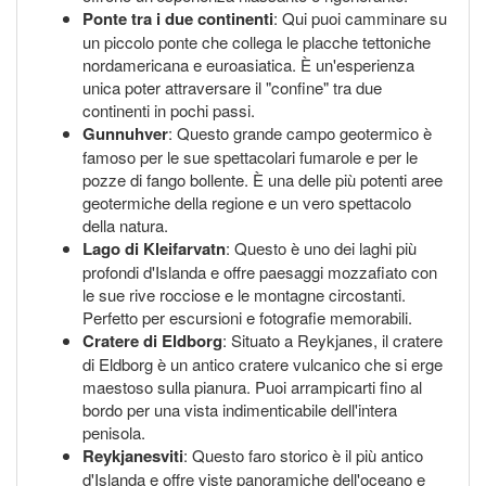
Ponte tra i due continenti
: Qui puoi camminare su
un piccolo ponte che collega le placche tettoniche
nordamericana e euroasiatica. È un'esperienza
unica poter attraversare il "confine" tra due
continenti in pochi passi.
Gunnuhver
: Questo grande campo geotermico è
famoso per le sue spettacolari fumarole e per le
pozze di fango bollente. È una delle più potenti aree
geotermiche della regione e un vero spettacolo
della natura.
Lago di Kleifarvatn
: Questo è uno dei laghi più
profondi d'Islanda e offre paesaggi mozzafiato con
le sue rive rocciose e le montagne circostanti.
Perfetto per escursioni e fotografie memorabili.
Cratere di Eldborg
: Situato a Reykjanes, il cratere
di Eldborg è un antico cratere vulcanico che si erge
maestoso sulla pianura. Puoi arrampicarti fino al
bordo per una vista indimenticabile dell'intera
penisola.
Reykjanesviti
: Questo faro storico è il più antico
d'Islanda e offre viste panoramiche dell'oceano e