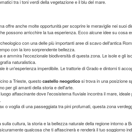
matici tra i toni verdi della vegetazione e il blu del mare.
 offre anche molte opportunità per scoprire le meraviglie nei suoi dint
 che possono arricchire la tua esperienza. Ecco alcune idee su cosa es
rcheologico con una delle più importanti aree di scavo dell'antica Roma
tempo con la loro sorprendente bellezza.
a e ammira l'eccezionale biodiversità di questa zona. Le isole e gli iso
grafia naturalistica.
le è un'esperienza imperdibile. Le trattorie di Grado e dintorni ti acco
vicino a Trieste, questo
castello neogotico
si trova in una posizione s
o per gli amanti della storia e dell'arte.
 luogo affascinante dove l'ecosistema fluviale incontra il mare, ideale
.
x o voglia di una passeggiata tra pini profumati, questa zona verdeggi
sulla cultura, la storia e la bellezza naturale della regione intorno a
sicuramente qualcosa che ti affascinerà e renderà il tuo soggiorno ind