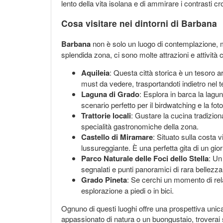
lento della vita isolana e di ammirare i contrasti cro
Cosa visitare nei dintorni di Barbana
Barbana
non è solo un luogo di contemplazione, ma
splendida zona, ci sono molte attrazioni e attività
Aquileia
: Questa città storica è un tesoro a
must da vedere, trasportandoti indietro nel 
Laguna di Grado
: Esplora in barca la lagun
scenario perfetto per il birdwatching e la foto
Trattorie locali
: Gustare la cucina tradiziona
specialità gastronomiche della zona.
Castello di Miramare
: Situato sulla costa 
lussureggiante. È una perfetta gita di un giorn
Parco Naturale delle Foci dello Stella
: Un
segnalati e punti panoramici di rara bellezza
Grado Pineta
: Se cerchi un momento di rela
esplorazione a piedi o in bici.
Ognuno di questi luoghi offre una prospettiva unica 
appassionato di natura o un buongustaio, troverai 