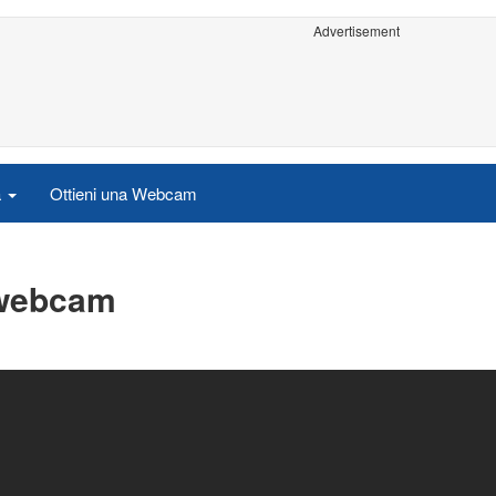
Advertisement
a
Ottieni una Webcam
 webcam