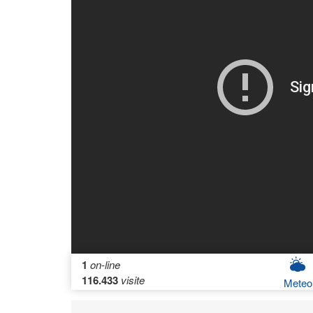
1
on-line
116.433
visite
Meteo