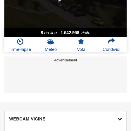
8
on-line
-
1.542.958
visite
Time-lapse
Meteo
Vota
Condividi
Advertisement
WEBCAM VICINE