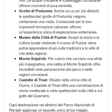
rive. Le acque cristalline e il paesaggio circostante
offrono momenti di pura serenità.
Grotte di Postumia
: Anche se un po' più distanti,
le spettacolari grotte di Postumia valgono
certamente una visita. Conosciute per le loro
imponenti formazioni calcaree, offrono
un'esperienza unica di esplorazione sotterranea.
Museo della Città di Fuzine
: Scopri la storia e la
cultura locale visitando il museo di Fuzine, dove
potrai apprendere di più sulle tradizioni e lo stile di
vita della regione.
Monte Snježnik
: Per coloro che cercano una sfida
più impegnativa, una salita al Monte Snježnik offre
incredibili viste panoramiche del parco e delle
regioni circostanti.
Castello di Trsat
: Situato nella vicina città di
Fiume, il Castello di Trsat offre una combinazione di
storia medievale e viste spettacolari sulla città e sul
golfo del Quarnero.
Ogni destinazione nei dintorni del Parco Nazionale di
Risnjak aggiunge un tassello unico al tuo viaggio,