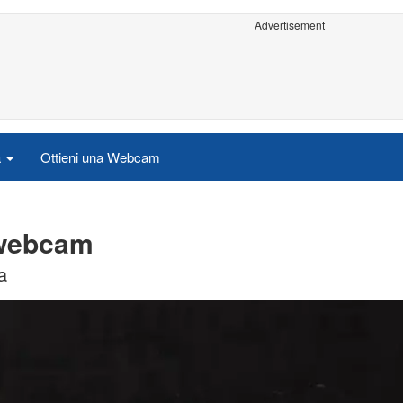
Advertisement
a
Ottieni una Webcam
 webcam
a