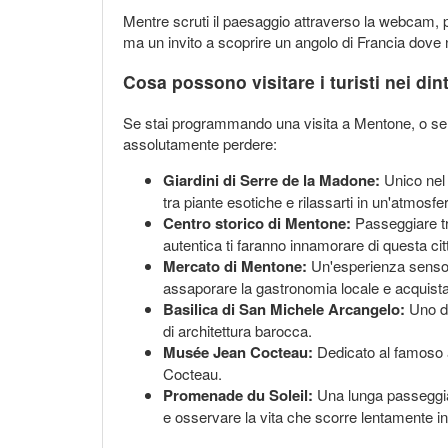
Mentre scruti il paesaggio attraverso la webcam, 
ma un invito a scoprire un angolo di Francia dove 
Cosa possono visitare i turisti nei din
Se stai programmando una visita a Mentone, o sem
assolutamente perdere:
Giardini di Serre de la Madone:
Unico nel 
tra piante esotiche e rilassarti in un'atmosf
Centro storico di Mentone:
Passeggiare tra
autentica ti faranno innamorare di questa cit
Mercato di Mentone:
Un'esperienza sensoria
assaporare la gastronomia locale e acquist
Basilica di San Michele Arcangelo:
Uno de
di architettura barocca.
Musée Jean Cocteau:
Dedicato al famoso a
Cocteau.
Promenade du Soleil:
Una lunga passeggiat
e osservare la vita che scorre lentamente i