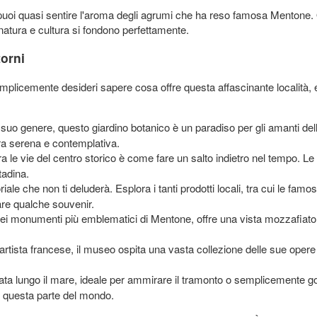
puoi quasi sentire l'aroma degli agrumi che ha reso famosa Mentone. Q
natura e cultura si fondono perfettamente.
torni
plicemente desideri sapere cosa offre questa affascinante località, 
suo genere, questo giardino botanico è un paradiso per gli amanti del
era serena e contemplativa.
 le vie del centro storico è come fare un salto indietro nel tempo. Le 
tadina.
le che non ti deluderà. Esplora i tanti prodotti locali, tra cui le famo
are qualche souvenir.
i monumenti più emblematici di Mentone, offre una vista mozzafiato
rtista francese, il museo ospita una vasta collezione delle sue opere
a lungo il mare, ideale per ammirare il tramonto o semplicemente gode
n questa parte del mondo.