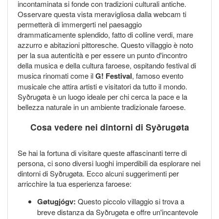
incontaminata si fonde con tradizioni culturali antiche.
Osservare questa vista meravigliosa dalla webcam ti
permetterà di immergerti nel paesaggio
drammaticamente splendido, fatto di colline verdi, mare
azzurro e abitazioni pittoresche. Questo villaggio è noto
per la sua autenticità e per essere un punto d'incontro
della musica e della cultura faroese, ospitando festival di
musica rinomati come il
G! Festival
, famoso evento
musicale che attira artisti e visitatori da tutto il mondo.
Syðrugøta è un luogo ideale per chi cerca la pace e la
bellezza naturale in un ambiente tradizionale faroese.
Cosa vedere nei dintorni di Syðrugøta
Se hai la fortuna di visitare queste affascinanti terre di
persona, ci sono diversi luoghi imperdibili da esplorare nei
dintorni di Syðrugøta. Ecco alcuni suggerimenti per
arricchire la tua esperienza faroese:
Gøtugjógv:
Questo piccolo villaggio si trova a
breve distanza da Syðrugøta e offre un'incantevole