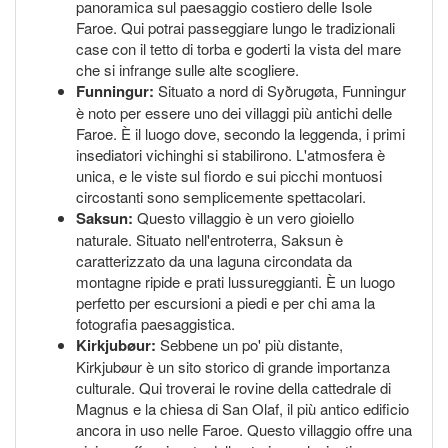
panoramica sul paesaggio costiero delle Isole
Faroe. Qui potrai passeggiare lungo le tradizionali
case con il tetto di torba e goderti la vista del mare
che si infrange sulle alte scogliere.
Funningur:
Situato a nord di Syðrugøta, Funningur
è noto per essere uno dei villaggi più antichi delle
Faroe. È il luogo dove, secondo la leggenda, i primi
insediatori vichinghi si stabilirono. L'atmosfera è
unica, e le viste sul fiordo e sui picchi montuosi
circostanti sono semplicemente spettacolari.
Saksun:
Questo villaggio è un vero gioiello
naturale. Situato nell'entroterra, Saksun è
caratterizzato da una laguna circondata da
montagne ripide e prati lussureggianti. È un luogo
perfetto per escursioni a piedi e per chi ama la
fotografia paesaggistica.
Kirkjubøur:
Sebbene un po' più distante,
Kirkjubøur è un sito storico di grande importanza
culturale. Qui troverai le rovine della cattedrale di
Magnus e la chiesa di San Olaf, il più antico edificio
ancora in uso nelle Faroe. Questo villaggio offre una