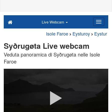
Live Webcam
Isole Faroe
Eysturoy
Eystur
Syðrugøta Live webcam
Veduta panoramica di Syðrugøta nelle Isole
Faroe