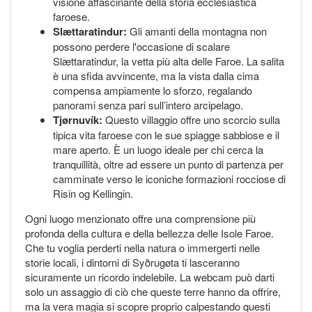
visione affascinante della storia ecclesiastica
faroese.
Slættaratindur:
Gli amanti della montagna non
possono perdere l'occasione di scalare
Slættaratindur, la vetta più alta delle Faroe. La salita
è una sfida avvincente, ma la vista dalla cima
compensa ampiamente lo sforzo, regalando
panorami senza pari sull’intero arcipelago.
Tjørnuvík:
Questo villaggio offre uno scorcio sulla
tipica vita faroese con le sue spiagge sabbiose e il
mare aperto. È un luogo ideale per chi cerca la
tranquillità, oltre ad essere un punto di partenza per
camminate verso le iconiche formazioni rocciose di
Risin og Kellingin.
Ogni luogo menzionato offre una comprensione più
profonda della cultura e della bellezza delle Isole Faroe.
Che tu voglia perderti nella natura o immergerti nelle
storie locali, i dintorni di Syðrugøta ti lasceranno
sicuramente un ricordo indelebile. La webcam può darti
solo un assaggio di ciò che queste terre hanno da offrire,
ma la vera magia si scopre proprio calpestando questi