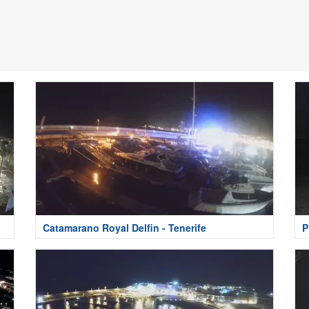
Catamarano Royal Delfin - Tenerife
P