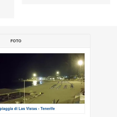
FOTO
piaggia di Las Vistas - Tenerife