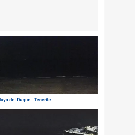
laya del Duque - Tenerife