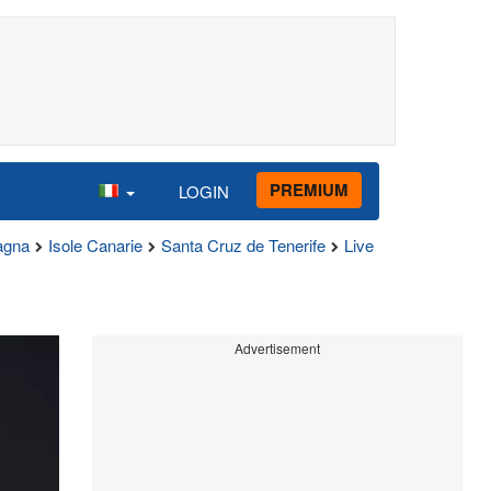
PREMIUM
LOGIN
agna
Isole Canarie
Santa Cruz de Tenerife
Live
Advertisement