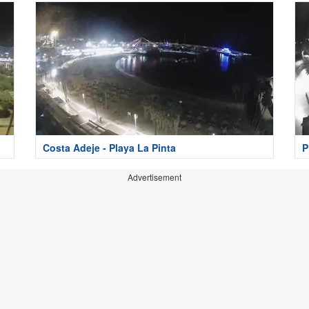
Costa Adeje - Playa La Pinta
P
Advertisement