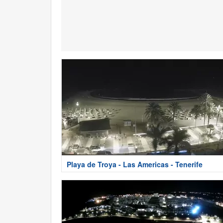
Playa de Troya - Las Americas - Tenerife