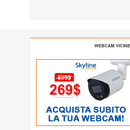
WEBCAM VICIN