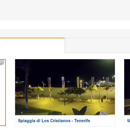
E
Spiaggia di Los Cristianos - Tenerife
S