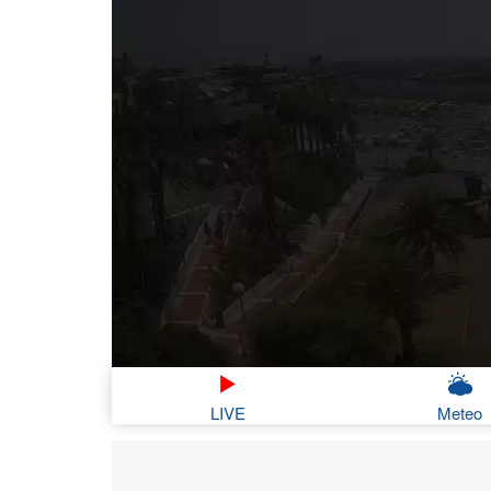
LIVE
Meteo