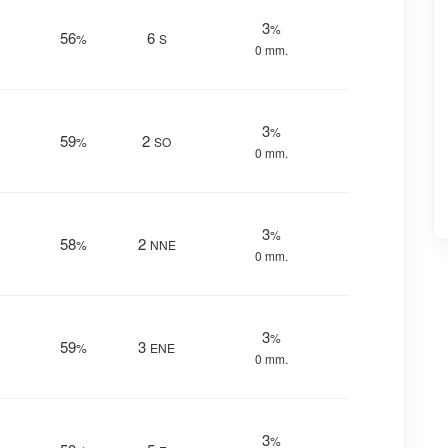
3
%
56
6
%
S
0 mm.
3
%
59
2
%
SO
0 mm.
3
%
58
2
%
NNE
0 mm.
3
%
59
3
%
ENE
0 mm.
3
%