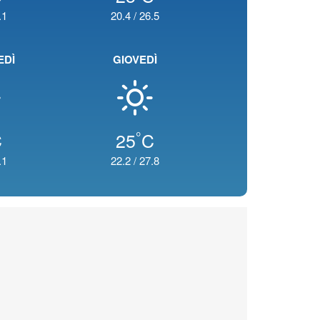
.1
20.4
/
26.5
EDÌ
GIOVEDÌ
°
C
25
C
.1
22.2
/
27.8