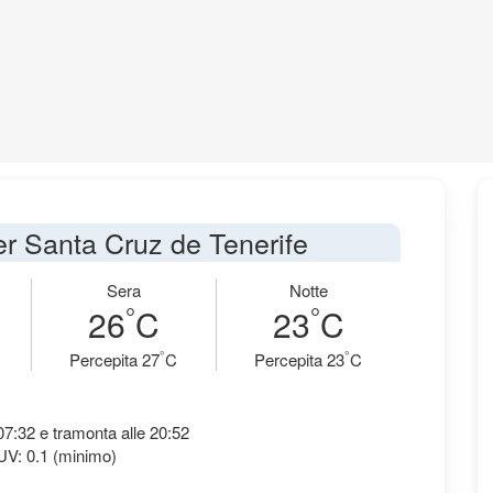
per Santa Cruz de Tenerife
Sera
Notte
°
°
26
C
23
C
°
°
Percepita 27
C
Percepita 23
C
 07:32 e tramonta alle 20:52
UV: 0.1 (minimo)