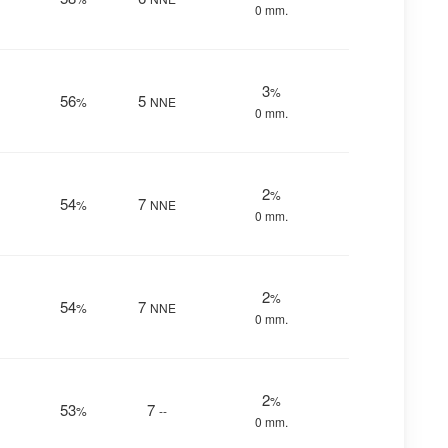
0 mm.
3
%
56
5
%
NNE
0 mm.
2
%
54
7
%
NNE
0 mm.
2
%
54
7
%
NNE
0 mm.
2
%
53
7
%
--
0 mm.