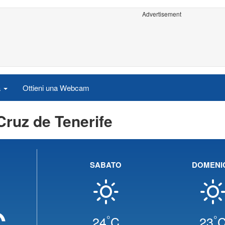
Advertisement
a
Ottieni una Webcam
Cruz de Tenerife
SABATO
DOMENI
C
°
°
24
C
23