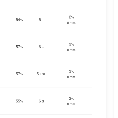
2
%
54
5
%
--
0 mm.
3
%
57
6
%
--
0 mm.
3
%
57
5
%
ESE
0 mm.
3
%
55
6
%
S
0 mm.