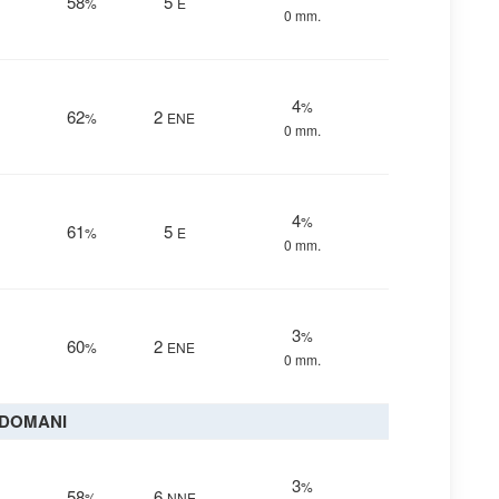
58
5
%
E
0 mm.
4
%
62
2
%
ENE
0 mm.
4
%
61
5
%
E
0 mm.
3
%
60
2
%
ENE
0 mm.
DOMANI
3
%
58
6
%
NNE