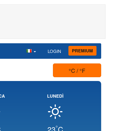
PREMIUM
LOGIN
°C / °F
CA
LUNEDÌ
°
C
23
C