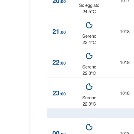
20
1017
:00
Soleggiato
24.5°C
21
1018
:00
Sereno
22.4°C
22
1018
:00
Sereno
22.3°C
23
1018
:00
Sereno
22.3°C
00
1018