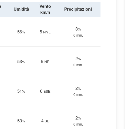
e
Vento
Umidità
Precipitazioni
km/h
3
%
56
5
%
NNE
0 mm.
2
%
53
5
%
NE
0 mm.
2
%
51
6
%
ESE
0 mm.
2
%
53
4
%
SE
0 mm.