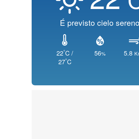
É previsto cielo seren
°
22
C /
56
5.8
%
K
°
27
C