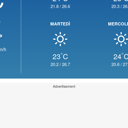
21.8
/
26.6
20.3
/
26
o
MARTEDÌ
MERCOL
m/h
°
°
23
C
24
20.2
/
26.7
20.6
/
27
Advertisement