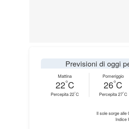
Previsioni di oggi 
Mattina
Pomeriggio
°
°
22
C
26
C
°
°
Percepita 22
C
Percepita 27
C
Il sole sorge alle
Indice 