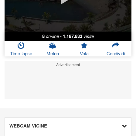
8
on-line
-
1.187.833
visite
Time-lapse
Meteo
Vota
Condividi
Advertisement
WEBCAM VICINE