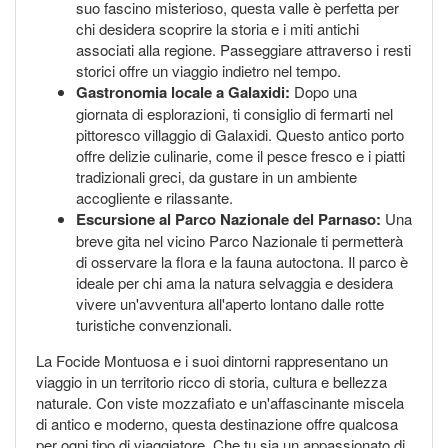
suo fascino misterioso, questa valle è perfetta per
chi desidera scoprire la storia e i miti antichi
associati alla regione. Passeggiare attraverso i resti
storici offre un viaggio indietro nel tempo.
Gastronomia locale a Galaxidi:
Dopo una
giornata di esplorazioni, ti consiglio di fermarti nel
pittoresco villaggio di Galaxidi. Questo antico porto
offre delizie culinarie, come il pesce fresco e i piatti
tradizionali greci, da gustare in un ambiente
accogliente e rilassante.
Escursione al Parco Nazionale del Parnaso:
Una
breve gita nel vicino Parco Nazionale ti permetterà
di osservare la flora e la fauna autoctona. Il parco è
ideale per chi ama la natura selvaggia e desidera
vivere un'avventura all'aperto lontano dalle rotte
turistiche convenzionali.
La Focide Montuosa e i suoi dintorni rappresentano un
viaggio in un territorio ricco di storia, cultura e bellezza
naturale. Con viste mozzafiato e un'affascinante miscela
di antico e moderno, questa destinazione offre qualcosa
per ogni tipo di viaggiatore. Che tu sia un appassionato di