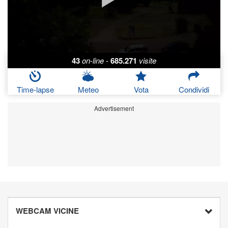
43
on-line
-
685.271
visite
Time-lapse
Meteo
Vota
Condividi
Advertisement
WEBCAM VICINE