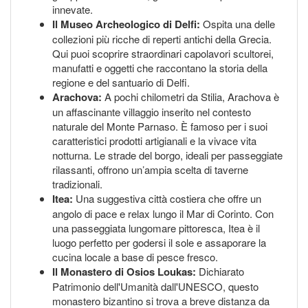
innevate.
Il Museo Archeologico di Delfi:
Ospita una delle
collezioni più ricche di reperti antichi della Grecia.
Qui puoi scoprire straordinari capolavori scultorei,
manufatti e oggetti che raccontano la storia della
regione e del santuario di Delfi.
Arachova:
A pochi chilometri da Stilia, Arachova è
un affascinante villaggio inserito nel contesto
naturale del Monte Parnaso. È famoso per i suoi
caratteristici prodotti artigianali e la vivace vita
notturna. Le strade del borgo, ideali per passeggiate
rilassanti, offrono un’ampia scelta di taverne
tradizionali.
Itea:
Una suggestiva città costiera che offre un
angolo di pace e relax lungo il Mar di Corinto. Con
una passeggiata lungomare pittoresca, Itea è il
luogo perfetto per godersi il sole e assaporare la
cucina locale a base di pesce fresco.
Il Monastero di Osios Loukas:
Dichiarato
Patrimonio dell'Umanità dall'UNESCO, questo
monastero bizantino si trova a breve distanza da