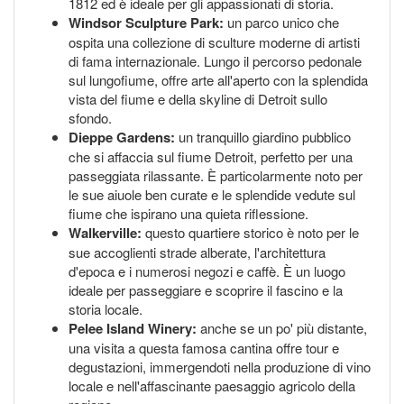
1812 ed è ideale per gli appassionati di storia.
Windsor Sculpture Park:
un parco unico che
ospita una collezione di sculture moderne di artisti
di fama internazionale. Lungo il percorso pedonale
sul lungofiume, offre arte all'aperto con la splendida
vista del fiume e della skyline di Detroit sullo
sfondo.
Dieppe Gardens:
un tranquillo giardino pubblico
che si affaccia sul fiume Detroit, perfetto per una
passeggiata rilassante. È particolarmente noto per
le sue aiuole ben curate e le splendide vedute sul
fiume che ispirano una quieta riflessione.
Walkerville:
questo quartiere storico è noto per le
sue accoglienti strade alberate, l'architettura
d'epoca e i numerosi negozi e caffè. È un luogo
ideale per passeggiare e scoprire il fascino e la
storia locale.
Pelee Island Winery:
anche se un po' più distante,
una visita a questa famosa cantina offre tour e
degustazioni, immergendoti nella produzione di vino
locale e nell'affascinante paesaggio agricolo della