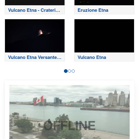
Vulcano Etna - Crateri
Eruzione Etna
Sommitali
Vulcano Etna Versante
Vulcano Etna
Nord
OFFLINE