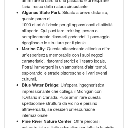
ammirare le barche che passano e di respirare
l'aria fresca della natura circostante.
Algonac State Park
: Situato a breve distanza,
questo parco di
1000 ettari è l'ideale per gli appassionati di attività
all'aperto. Qui puoi fare trekking, pesca o
semplicemente rilassarti godendoti il paesaggio
rigoglioso e le strutture per il picnic.
Marine City
: Questa affascinante cittadina offre
un'esperienza memorabile con i suoi negozi
caratteristici, ristoranti storici e il teatro locale.
Potrai immergerti in un'atmosfera d'altri tempi,
esplorando le strade pittoresche e i vari eventi
culturali.
Blue Water Bridge
: Un'opera ingegneristica
impressionante che collega il Michigan con
l'Ontario in Canada. Puoi ammirare questa
spettacolare struttura da vicino e persino
attraversarla, se desideri un'escursione
internazionale.
Pine River Nature Center
: Offre percorsi
naturalistici e attività educative per tutta la famiglia.