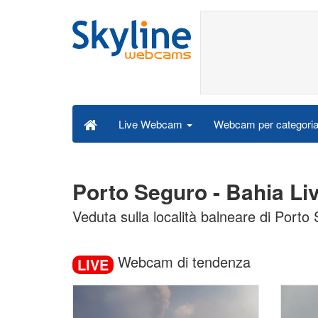
Webcam per categori
Live Webcam
Porto Seguro - Bahia L
Veduta sulla località balneare di Porto
Webcam di tendenza
LIVE