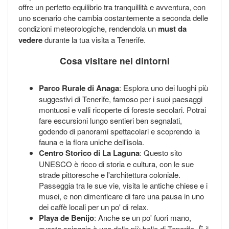
offre un perfetto equilibrio tra tranquillità e avventura, con
uno scenario che cambia costantemente a seconda delle
condizioni meteorologiche, rendendola un
must da
vedere
durante la tua visita a Tenerife.
Cosa visitare nei dintorni
Parco Rurale di Anaga
: Esplora uno dei luoghi più
suggestivi di Tenerife, famoso per i suoi paesaggi
montuosi e valli ricoperte di foreste secolari. Potrai
fare escursioni lungo sentieri ben segnalati,
godendo di panorami spettacolari e scoprendo la
fauna e la flora uniche dell'isola.
Centro Storico di La Laguna
: Questo sito
UNESCO è ricco di storia e cultura, con le sue
strade pittoresche e l'architettura coloniale.
Passeggia tra le sue vie, visita le antiche chiese e i
musei, e non dimenticare di fare una pausa in uno
dei caffè locali per un po' di relax.
Playa de Benijo
: Anche se un po' fuori mano,
questa spiaggia è una delle più belle di Tenerife. È il