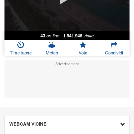
43
on-line
-
1.941.946
visite
Time-lapse
Meteo
Vota
Condividi
Advertisement
WEBCAM VICINE