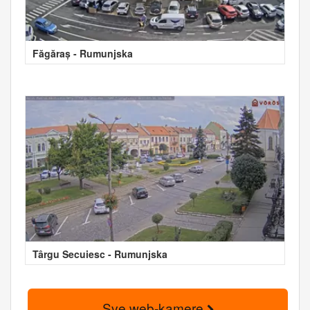
Făgăraș - Rumunjska
Târgu Secuiesc - Rumunjska
Sve web-kamere