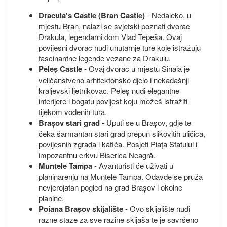
Dracula's Castle (Bran Castle)
- Nedaleko, u
mjestu Bran, nalazi se svjetski poznati dvorac
Drakula, legendarni dom Vlad Tepeša. Ovaj
povijesni dvorac nudi unutarnje ture koje istražuju
fascinantne legende vezane za Drakulu.
Peleș Castle
- Ovaj dvorac u mjestu Sinaia je
veličanstveno arhitektonsko djelo i nekadašnji
kraljevski ljetnikovac. Peleș nudi elegantne
interijere i bogatu povijest koju možeš istražiti
tijekom vođenih tura.
Brașov stari grad
- Uputi se u Brașov, gdje te
čeka šarmantan stari grad prepun slikovitih uličica,
povijesnih zgrada i kafića. Posjeti Piața Sfatului i
impozantnu crkvu Biserica Neagră.
Muntele Tampa
- Avanturisti će uživati u
planinarenju na Muntele Tampa. Odavde se pruža
nevjerojatan pogled na grad Brașov i okolne
planine.
Poiana Brașov skijalište
- Ovo skijalište nudi
razne staze za sve razine skijaša te je savršeno