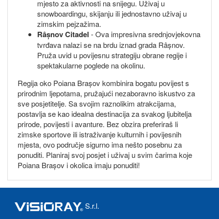
mjesto za aktivnosti na snijegu. Uživaj u
snowboardingu, skijanju ili jednostavno uživaj u
zimskim pejzažima.
Râșnov Citadel
- Ova impresivna srednjovjekovna
tvrđava nalazi se na brdu iznad grada Râșnov.
Pruža uvid u povijesnu strategiju obrane regije i
spektakularne poglede na okolinu.
Regija oko Poiana Brașov kombinira bogatu povijest s
prirodnim ljepotama, pružajući nezaboravno iskustvo za
sve posjetitelje. Sa svojim raznolikim atrakcijama,
postavlja se kao idealna destinacija za svakog ljubitelja
prirode, povijesti i avanture. Bez obzira preferiraš li
zimske sportove ili istraživanje kulturnih i povijesnih
mjesta, ovo područje sigurno ima nešto posebnu za
ponuditi. Planiraj svoj posjet i uživaj u svim čarima koje
Poiana Brașov i okolica imaju ponuditi!
S.r.l.