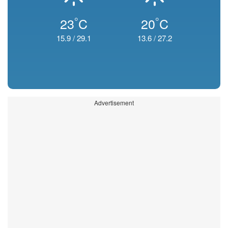
°
°
23
C
20
C
15.9
/
29.1
13.6
/
27.2
Advertisement