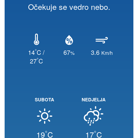
Očekuje se vedro nebo.
°
14
C /
67
3.6
%
Km/h
°
27
C
SUBOTA
NEDJELJA
°
°
19
C
17
C