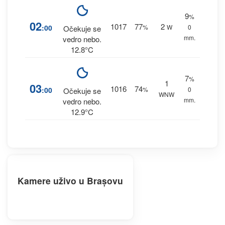
9
%
02
1017
77
2
:00
%
W
0
Očekuje se
mm.
vedro nebo.
12.8°C
7
%
1
03
1016
74
:00
%
0
Očekuje se
WNW
mm.
vedro nebo.
12.9°C
Kamere uživo u Brașovu