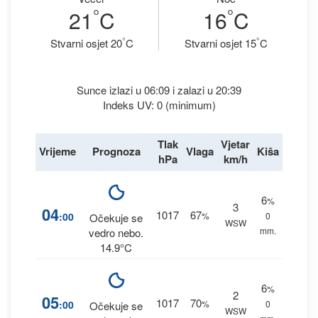
°
°
21
C
16
C
°
°
Stvarni osjet 20
C
Stvarni osjet 15
C
Sunce izlazi u 06:09 i zalazi u 20:39
Indeks UV: 0 (minimum)
Tlak
Vjetar
Vrijeme
Prognoza
Vlaga
Kiša
hPa
km/h
6
%
3
04
1017
67
:00
%
0
Očekuje se
WSW
mm.
vedro nebo.
14.9°C
6
%
2
05
1017
70
:00
%
0
Očekuje se
WSW