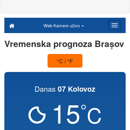
Web Kamere uživo
Vremenska prognoza Brașov
°C / °F
Danas
07 Kolovoz
15
°
C