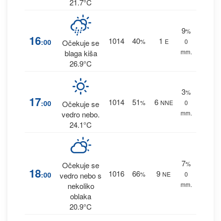
21.7°C
9
%
16
1014
40
1
:00
%
E
0
Očekuje se
mm.
blaga kiša
26.9°C
3
%
17
1014
51
6
:00
%
NNE
0
Očekuje se
mm.
vedro nebo.
24.1°C
7
%
Očekuje se
18
1016
66
9
:00
%
NE
0
vedro nebo s
mm.
nekoliko
oblaka
20.9°C