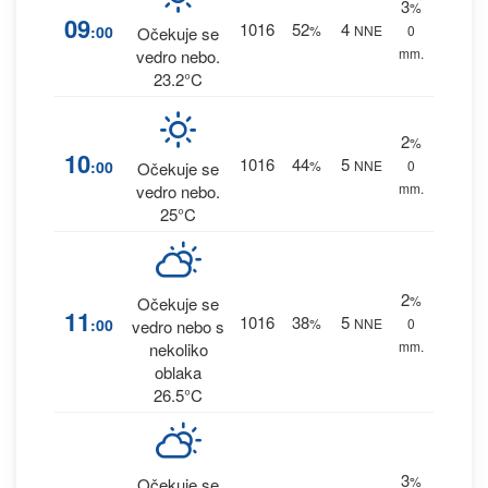
3
%
09
1016
52
4
:00
%
NNE
0
Očekuje se
mm.
vedro nebo.
23.2°C
2
%
10
1016
44
5
:00
%
NNE
0
Očekuje se
mm.
vedro nebo.
25°C
2
%
Očekuje se
11
1016
38
5
:00
%
NNE
0
vedro nebo s
mm.
nekoliko
oblaka
26.5°C
3
%
Očekuje se