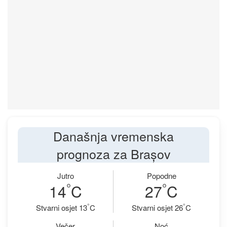
Današnja vremenska
prognoza za Brașov
Jutro
Popodne
°
°
14
C
27
C
°
°
Stvarni osjet 13
C
Stvarni osjet 26
C
Večer
Noć