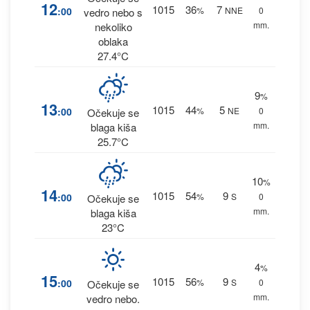
12
1015
36
7
:00
%
NNE
0
vedro nebo s
mm.
nekoliko
oblaka
27.4°C
9
%
13
1015
44
5
:00
%
NE
0
Očekuje se
mm.
blaga kiša
25.7°C
10
%
14
1015
54
9
:00
%
S
0
Očekuje se
mm.
blaga kiša
23°C
4
%
15
1015
56
9
:00
%
S
0
Očekuje se
mm.
vedro nebo.