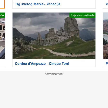
Trg svetog Marka - Venecija
V
eđe
Svjetsko naslijeđe
Cortina d'Ampezzo - Cinque Torri
P
Advertisement