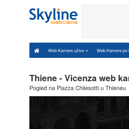
Web Kamere po k
Web Kamere uživo
Thiene - Vicenza web k
Pogled na Piazza Chilesotti u Thieneu