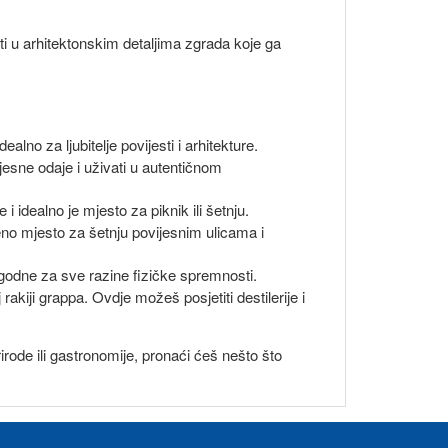
ti u arhitektonskim detaljima zgrada koje ga
lno za ljubitelje povijesti i arhitekture.
esne odaje i uživati u autentičnom
idealno je mjesto za piknik ili šetnju.
no mjesto za šetnju povijesnim ulicama i
ogodne za sve razine fizičke spremnosti.
rakiji grappa. Ovdje možeš posjetiti destilerije i
prirode ili gastronomije, pronaći ćeš nešto što