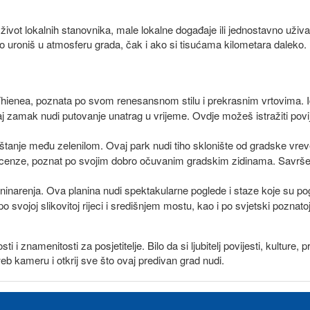
ivot lokalnih stanovnika, male lokalne događaje ili jednostavno uživa
 uroniš u atmosferu grada, čak i ako si tisućama kilometara daleko.
 Thienea, poznata po svom renesansnom stilu i prekrasnim vrtovima. Idea
j zamak nudi putovanje unatrag u vrijeme. Ovdje možeš istražiti povij
anje među zelenilom. Ovaj park nudi tiho sklonište od gradske vreve i 
 Vicenze, poznat po svojim dobro očuvanim gradskim zidinama. Savrše
laninarenja. Ova planina nudi spektakularne poglede i staze koje su p
o svojoj slikovitoj rijeci i središnjem mostu, kao i po svjetski poznatoj 
i i znamenitosti za posjetitelje. Bilo da si ljubitelj povijesti, kulture, 
 kameru i otkrij sve što ovaj predivan grad nudi.