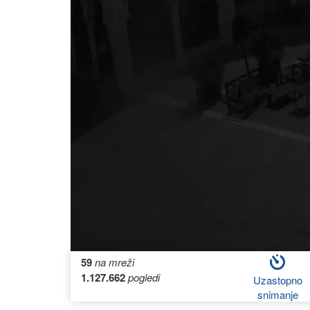
59
na mreži
1.127.662
pogledi
Uzastopno
snimanje