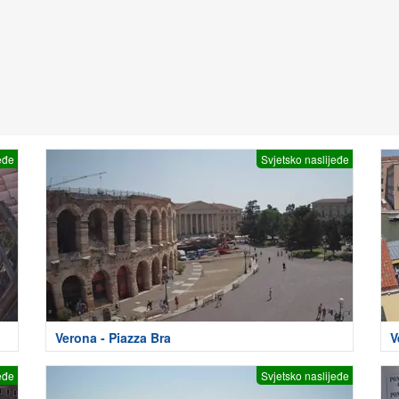
eđe
Svjetsko naslijeđe
Verona - Piazza Bra
V
eđe
Svjetsko naslijeđe