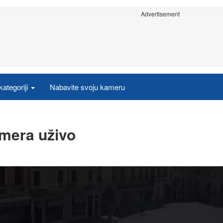
Advertisement
ategoriji
Nabavite svoju kameru
amera uživo