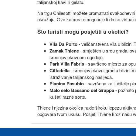
talijanskoj kavi ili gelatu.
Na trgu Chilesotti možete promatrati svakodnevni ž
okružuju. Ova kamera omogućuje ti da se virtualno
Što turisti mogu posjetiti u okolici?
Vila Da Porto
- veličanstvena vila u blizini
Zamak Thiene
- smješten u srcu grada, ova
srednjovjekovnom ugođaju.
Park Villa Fabris
- savršeno mjesto za opušt
Cittadella
- srednjovjekovni grad u blizini
istraživanje talijanskog nasljeđa.
Planina Pasubio
- savršena za ljubitelje p
Malo selo Bassano del Grappa
- poznato p
kušati razne sorte.
Thiene i njezina okolica nude široku lepezu aktivnost
odgovara tvom ukusu. Posjeti Thiene kroz našu web