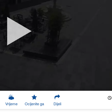
Vrijeme
Ocijenite ga
Dijeli