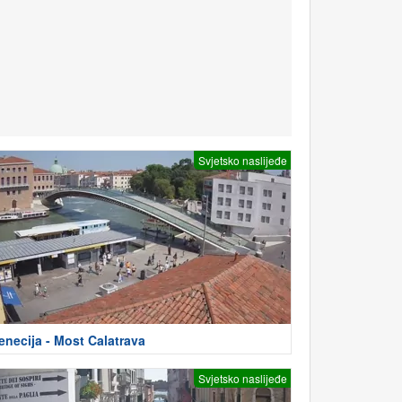
Svjetsko naslijeđe
enecija - Most Calatrava
Svjetsko naslijeđe