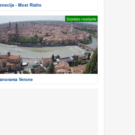
enecija - Most Rialto
Svjetsko naslijeđe
anorama Verone