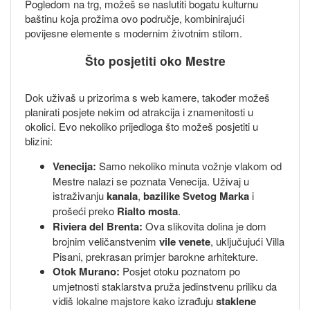
Pogledom na trg, možeš se naslutiti bogatu kulturnu
baštinu koja prožima ovo područje, kombinirajući
povijesne elemente s modernim životnim stilom.
Što posjetiti oko Mestre
Dok uživaš u prizorima s web kamere, također možeš
planirati posjete nekim od atrakcija i znamenitosti u
okolici. Evo nekoliko prijedloga što možeš posjetiti u
blizini:
Venecija:
Samo nekoliko minuta vožnje vlakom od
Mestre nalazi se poznata Venecija. Uživaj u
istraživanju
kanala
,
bazilike Svetog Marka
i
prošeći preko
Rialto mosta
.
Riviera del Brenta:
Ova slikovita dolina je dom
brojnim veličanstvenim
vile venete
, uključujući Villa
Pisani, prekrasan primjer barokne arhitekture.
Otok Murano:
Posjet otoku poznatom po
umjetnosti staklarstva pruža jedinstvenu priliku da
vidiš lokalne majstore kako izrađuju
staklene