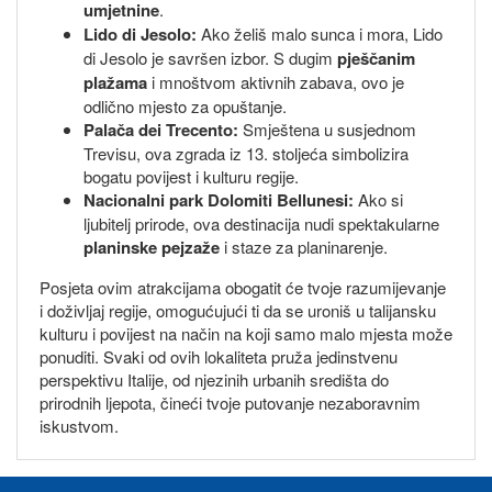
umjetnine
.
Lido di Jesolo:
Ako želiš malo sunca i mora, Lido
di Jesolo je savršen izbor. S dugim
pješčanim
plažama
i mnoštvom aktivnih zabava, ovo je
odlično mjesto za opuštanje.
Palača dei Trecento:
Smještena u susjednom
Trevisu, ova zgrada iz 13. stoljeća simbolizira
bogatu povijest i kulturu regije.
Nacionalni park Dolomiti Bellunesi:
Ako si
ljubitelj prirode, ova destinacija nudi spektakularne
planinske pejzaže
i staze za planinarenje.
Posjeta ovim atrakcijama obogatit će tvoje razumijevanje
i doživljaj regije, omogućujući ti da se uroniš u talijansku
kulturu i povijest na način na koji samo malo mjesta može
ponuditi. Svaki od ovih lokaliteta pruža jedinstvenu
perspektivu Italije, od njezinih urbanih središta do
prirodnih ljepota, čineći tvoje putovanje nezaboravnim
iskustvom.