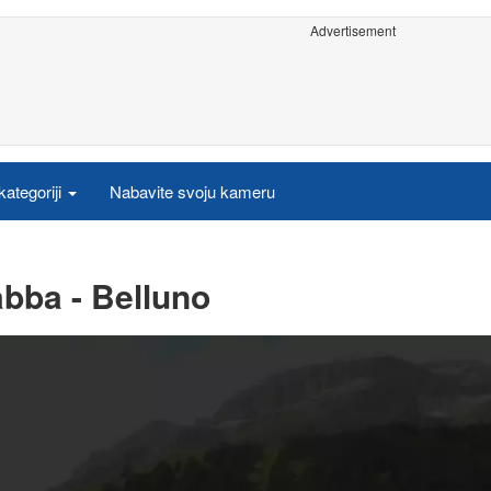
Advertisement
ategoriji
Nabavite svoju kameru
bba - Belluno