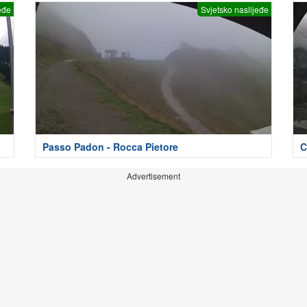
eđe
Svjetsko naslijeđe
Passo Padon - Rocca Pietore
C
Advertisement