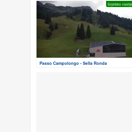
Svjetsko naslij
Passo Campolongo - Sella Ronda