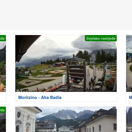
eđe
Svjetsko naslijeđe
Moritzino - Alta Badia
M
eđe