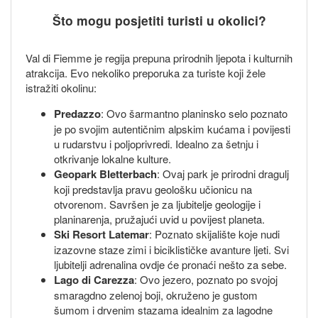
Što mogu posjetiti turisti u okolici?
Val di Fiemme je regija prepuna prirodnih ljepota i kulturnih
atrakcija. Evo nekoliko preporuka za turiste koji žele
istražiti okolinu:
Predazzo
: Ovo šarmantno planinsko selo poznato
je po svojim autentičnim alpskim kućama i povijesti
u rudarstvu i poljoprivredi. Idealno za šetnju i
otkrivanje lokalne kulture.
Geopark Bletterbach
: Ovaj park je prirodni dragulj
koji predstavlja pravu geološku učionicu na
otvorenom. Savršen je za ljubitelje geologije i
planinarenja, pružajući uvid u povijest planeta.
Ski Resort Latemar
: Poznato skijalište koje nudi
izazovne staze zimi i biciklističke avanture ljeti. Svi
ljubitelji adrenalina ovdje će pronaći nešto za sebe.
Lago di Carezza
: Ovo jezero, poznato po svojoj
smaragdno zelenoj boji, okruženo je gustom
šumom i drvenim stazama idealnim za lagodne