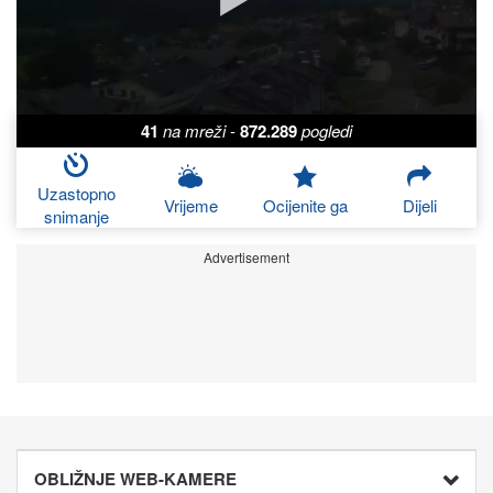
41
na mreži
-
872.289
pogledi
Uzastopno
Vrijeme
Ocijenite ga
Dijeli
snimanje
Advertisement
OBLIŽNJE WEB-KAMERE