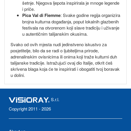
šetnje. Njegova ljepota inspirirala je mnoge legende
i priče.
Pica Val di Fiemme
: Svake godine regija organizira
brojna kulturna događanja, poput lokalnih glazbenih
festivala na otvorenom koji slave tradiciju i uživanje
u autentičnim talijanskim okusima.
Svako od ovih mjesta nudi jedinstveno iskustvo za
posjetitelje, bilo da se radi o ljubiteljima prirode,
adrenalinskim ovisnicima ili onima koji traže kulturni duh
talijanske tradicije. Istražujući ovaj dio Italije, otkrit ćeš
skrivena blaga koja će te inspirirati i obogatiti tvoj boravak
u dolini.
S.r.l.
Copyright 2011 - 2026