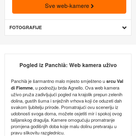
Sve web-kamere
FOTOGRAFIJE
Pogled iz Panchià: Web kamera uživo
Panchià je šarmantno malo mjesto smješteno u
srcu Val
di Fiemme
, u podnožju brda Agnello. Ova web kamera
uživo pruža zadivljujući pogled na krajolik prepun zelenih
dolina, gustih šuma i snježnih vrhova koji će oduzeti dah
svakom ljubitelju prirode. Promatrajući ovu sceneriju iz
udobnosti svoga doma, možete osjetiti mir i spokoj ovog
talijanskog dragulja. Kamere omogućuju promatranje
promjena godišnjih doba koje malu dolinu pretvaraju u
pravu slikovitu razglednicu.