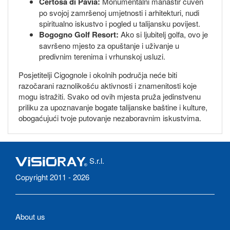
Certosa di Pavia:
Monumentalni manastir čuven
po svojoj zamršenoj umjetnosti i arhitekturi, nudi
spiritualno iskustvo i pogled u talijansku povijest.
Bogogno Golf Resort:
Ako si ljubitelj golfa, ovo je
savršeno mjesto za opuštanje i uživanje u
predivnim terenima i vrhunskoj usluzi.
Posjetitelji Cigognole i okolnih područja neće biti
razočarani raznolikošću aktivnosti i znamenitosti koje
mogu istražiti. Svako od ovih mjesta pruža jedinstvenu
priliku za upoznavanje bogate talijanske baštine i kulture,
obogaćujući tvoje putovanje nezaboravnim iskustvima.
S.r.l.
Copyright 2011 - 2026
About us