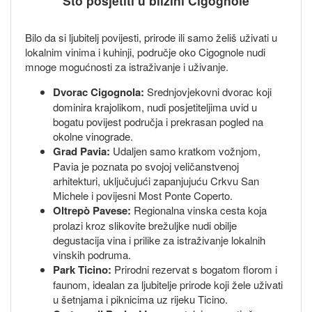
Što posjetiti u blizini Cigognole
Bilo da si ljubitelj povijesti, prirode ili samo želiš uživati u
lokalnim vinima i kuhinji, područje oko Cigognole nudi
mnoge mogućnosti za istraživanje i uživanje.
Dvorac Cigognola:
Srednjovjekovni dvorac koji
dominira krajolikom, nudi posjetiteljima uvid u
bogatu povijest područja i prekrasan pogled na
okolne vinograde.
Grad Pavia:
Udaljen samo kratkom vožnjom,
Pavia je poznata po svojoj veličanstvenoj
arhitekturi, uključujući zapanjujuću Crkvu San
Michele i povijesni Most Ponte Coperto.
Oltrepò Pavese:
Regionalna vinska cesta koja
prolazi kroz slikovite brežuljke nudi obilje
degustacija vina i prilike za istraživanje lokalnih
vinskih podruma.
Park Ticino:
Prirodni rezervat s bogatom florom i
faunom, idealan za ljubitelje prirode koji žele uživati
u šetnjama i piknicima uz rijeku Ticino.