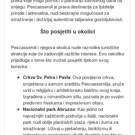
prilika koje mogu pomoći u planiranju savršenog dana na
snijegu. Pescasseroli je prava destinacija za ljubitelje
prirode i adrenalina, nudi beskrajne mogućnosti za
istraživanje i doživljaj autentične talijanske gostoljubivosti.
Što posjetiti u okolici
Pescasseroli i njegova okolica nude raznolike turističke
atrakcije koje će zadovoljiti različite interese. Evo nekoliko
prijedloga o tome što možeš posjetiti tijekom svog
boravka:
Crkva Sv. Petra i Pavla
: Ova povijesna crkva,
smještena u samom središtu Pescasserolija, pruža
uvid u religijsku i arhitektonsku baštinu ovog kraja.
Izgrađena u romaničkom stilu, poznata je po svojim
predivnim freskama i impresivnom oltaru.
Nacionalni park Abruzzo
: Kao jedno od
najvažnijih zaštićenih područja u Italiji, nacionalni
park nudi obilje planinskih staza, rijeka i šuma za
istraživanje. Uživaj u pješačenju, biciklizmu ili
jednostavno promatranju divljih životinja kao što su