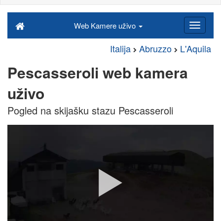
Web Kamere uživo
Italija
Abruzzo
L'Aquila
Pescasseroli web kamera
uživo
Pogled na skijašku stazu Pescasseroli