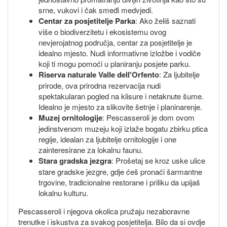
srne, vukovi i čak smeđi medvjedi.
Centar za posjetitelje Parka
: Ako želiš saznati
više o biodiverzitetu i ekosistemu ovog
nevjerojatnog područja, centar za posjetitelje je
idealno mjesto. Nudi informativne izložbe i vodiče
koji ti mogu pomoći u planiranju posjete parku.
Riserva naturale Valle dell'Orfento
: Za ljubitelje
prirode, ova prirodna rezervacija nudi
spektakularan pogled na klisure i netaknute šume.
Idealno je mjesto za slikovite šetnje i planinarenje.
Muzej ornitologije
: Pescasseroli je dom ovom
jedinstvenom muzeju koji izlaže bogatu zbirku ptica
regije, idealan za ljubitelje ornitologije i one
zainteresirane za lokalnu faunu.
Stara gradska jezgra
: Prošetaj se kroz uske ulice
stare gradske jezgre, gdje ćeš pronaći šarmantne
trgovine, tradicionalne restorane i priliku da upijaš
lokalnu kulturu.
Pescasseroli i njegova okolica pružaju nezaboravne
trenutke i iskustva za svakog posjetitelja. Bilo da si ovdje