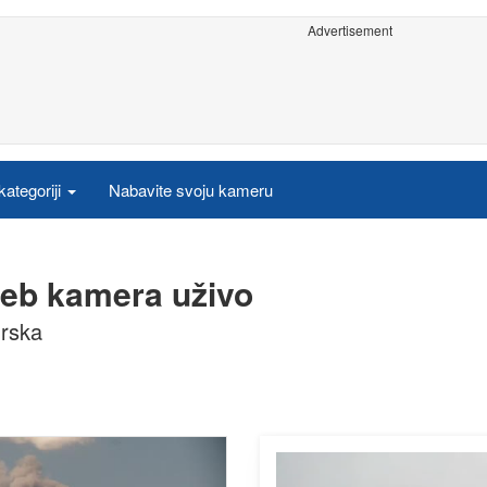
Advertisement
ategoriji
Nabavite svoju kameru
web kamera uživo
Irska