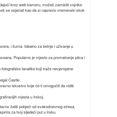
ledajući kroz web kameru, možeš zamisliti vojnike
da ćeš se osjećati kao da si napravio vremenski skok
ezera, i šuma. Idealno za šetnje i uživanje u
 oceana. Popularno je mjesto za promatranje ptica i
a fotografske fanatike koji traže nevjerojatne
negal Castle.
avno iskustvo koje će ti omogućiti da vidiš
rafiranijih mjesta u Irskoj.
dnostavno želiš pobjeći od svakodnevnog stresa,
rira za tvoj sljedeći put u Irsku.