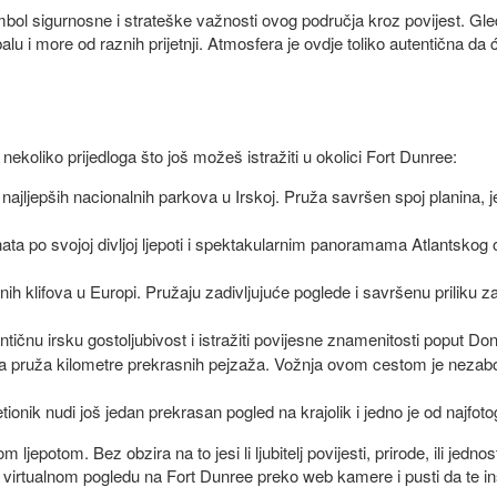
simbol sigurnosne i strateške važnosti ovog područja kroz povijest. G
balu i more od raznih prijetnji. Atmosfera je ovdje toliko autentična 
nekoliko prijedloga što još možeš istražiti u okolici Fort Dunree:
 najljepših nacionalnih parkova u Irskoj. Pruža savršen spoj planina, j
nata po svojoj divljoj ljepoti i spektakularnim panoramama Atlantskog
lnih klifova u Europi. Pružaju zadivljujuće poglede i savršenu priliku z
tičnu irsku gostoljubivost i istražiti povijesne znamenitosti poput Do
a pruža kilometre prekrasnih pejzaža. Vožnja ovom cestom je nezabor
jetionik nudi još jedan prekrasan pogled na krajolik i jedno je od najfotog
 ljepotom. Bez obzira na to jesi li ljubitelj povijesti, prirode, ili je
virtualnom pogledu na Fort Dunree preko web kamere i pusti da te inspi