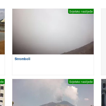
Svjetsko naslijeđe
Stromboli
eđe
Svjetsko naslijeđe