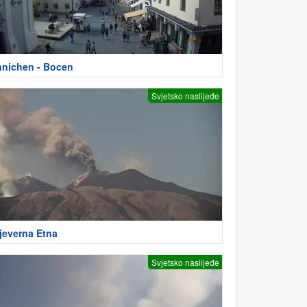
nnichen - Bocen
Svjetsko naslijeđe
jeverna Etna
Svjetsko naslijeđe