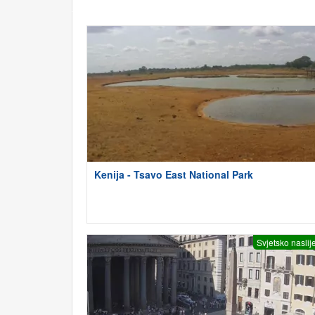
Kenija - Tsavo East National Park
Svjetsko naslij