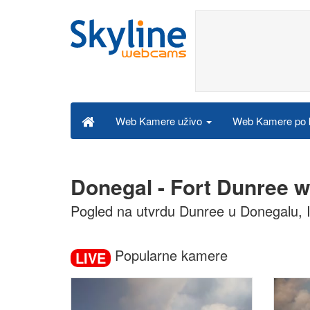
Web Kamere po k
Web Kamere uživo
Donegal - Fort Dunree 
Pogled na utvrdu Dunree u Donegalu, 
Popularne kamere
LIVE