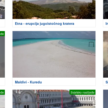
Etna - erupcija jugoistočnog kratera
I
eđe
Maldivi - Kuredu
S
eđe
Svjetsko naslijeđe