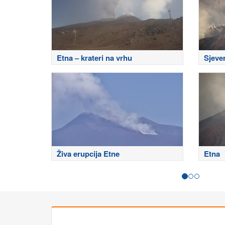
Etna – krateri na vrhu
Sjeve
Živa erupcija Etne
Etna