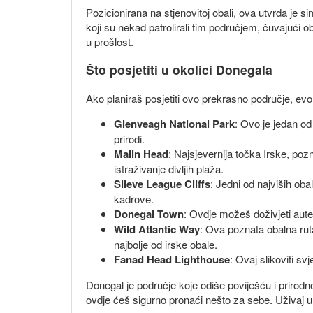
Pozicionirana na stjenovitoj obali, ova utvrda je 
koji su nekad patrolirali tim područjem, čuvajući o
u prošlost.
Što posjetiti u okolici Donegala
Ako planiraš posjetiti ovo prekrasno područje, evo 
Glenveagh National Park
: Ovo je jedan od
prirodi.
Malin Head
: Najsjevernija točka Irske, poz
istraživanje divljih plaža.
Slieve League Cliffs
: Jedni od najviših oba
kadrove.
Donegal Town
: Ovdje možeš doživjeti auten
Wild Atlantic Way
: Ova poznata obalna rut
najbolje od irske obale.
Fanad Head Lighthouse
: Ovaj slikoviti sv
Donegal je područje koje odiše poviješću i prirodnom
ovdje ćeš sigurno pronaći nešto za sebe. Uživaj u 