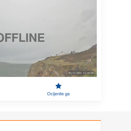
OFFLINE
Ocijenite ga