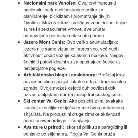
Nacionalni park Vanoise:
Ovaj prvi francuski
nacionalni park nudi beskrajne prilike za
planinarenje, biciklizam i promatranje divljih
životinja. Možeš istražiti veličanstvene doline, bujne
šume i spektakularne vrhove, sve unutar
očaravajuće postavke netaknute prirode.
Jezero Mont Cenis:
Ovo veliko akumulacijsko
jezero nije samo vizualno impresivno, već nudi i
aktivnosti poput vožnje kajakom i ribolova. Njegovi
šetnički putovi idealni su za opuštajuće šetnje uz
nevjerojatne poglede.
Arhitektonsko blago Lanslebourg:
Prošetaj kroz
povijesne ulice i posjeti lokalne crkve i tradicionalne
zgrade. Ovdje možeš osjetiti duh povijesti dok
uživaš u alpskom šarmu malog francuskog sela.
Ski centar Val Cenis:
Ako posjetiš zimi, svakako
iskušaj uzbudljive skijaške staze ovog prekrasnog
skijališta. Ne propusti ni druge zimske aktivnosti
poput snowboardinga ili sanjkanja.
Avanture u prirodi:
Iskoristi priliku za paragliding ili
penjanje po stijenama. Regija Val Cenis pruža