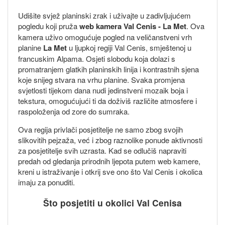
Udišite svjež planinski zrak i uživajte u zadivljujućem
pogledu koji pruža
web kamera Val Cenis - La Met
. Ova
kamera uživo omogućuje pogled na veličanstveni vrh
planine
La Met
u ljupkoj regiji Val Cenis, smještenoj u
francuskim Alpama. Osjeti slobodu koja dolazi s
promatranjem glatkih planinskih linija i kontrastnih sjena
koje snijeg stvara na vrhu planine. Svaka promjena
svjetlosti tijekom dana nudi jedinstveni mozaik boja i
tekstura, omogućujući ti da doživiš različite atmosfere i
raspoloženja od zore do sumraka.
Ova regija privlači posjetitelje ne samo zbog svojih
slikovitih pejzaža, već i zbog raznolike ponude aktivnosti
za posjetitelje svih uzrasta. Kad se odlučiš napraviti
predah od gledanja prirodnih ljepota putem web kamere,
kreni u istraživanje i otkrij sve ono što Val Cenis i okolica
imaju za ponuditi.
Što posjetiti u okolici Val Cenisa