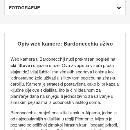
FOTOGRAFIJE
Opis web kamere: Bardonecchia uživo
Web kamera u Bardonecchiji nudi prekrasan
pogled
na
ski liftove
i snježne staze. Ova živopisna vizura pruža
sjajan doživljaj ljubiteljima zimskih sportova i onima koji
jednostavno žele uživati u slikovitom pogledu na zimsku
čaroliju. Kamera je strateški postavljena kako bi prikazala
ključne dijelove skijališta, što je čini idealnom za
planiranje dana na snijegu ili jednostavno za uživanje u
zimskim pejzažima iz udobnosti vlastitog doma.
Bardonecchia, smještena u italijanskim Alpama, jedno je
od najpopularnijih skijališta u regiji Piemonte. Mjesto je
poznato po odličnoj zimskoj infrastrukturi i bogatoj prirodi,