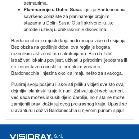
tretmanima.
Planinarenje u Dolini Susa:
Ljeti je Bardonecchia
savršeno polazište za planinarenje brojnim
stazama u Dolini Susa. Otkrij skrivene kutke
prirode i uživaj u prekrasnim vidikovcima.
Bardonecchia je mjesto koje nudi mnogo više od skijanja.
Bez obzira na godišnje doba, ova regija je bogata
raznolikim aktivnostima i atrakcijama. Bilo da želiš
istraživati lokalnu povijest, uživati u prirodnim ljepotama ili
se jednostavno opustiti u termalnim vodama,
Bardonecchia i njezina okolica imaju nešto za svakoga.
Planiraj svoju posjetu i iskoristi priliku vidjeti sve što ovaj
dojmljivi planinski krajolik nudi. Zahvaljujući web kameri,
već sada možeš iskusiti djelić čarolije, no ništa ne može
zamijeniti pravi doživljaj ovog prekrasnog kraja. Upusti se
u avanturu i doživi Bardonecchia u njenom punom sjaju!
S.r.l.