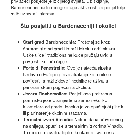
privlačeći posjetitelje iz cijelog svijeta. Uz skijanje,
Bardonecchia nudi i mnoge druge aktivnosti za posjetitelje
svih uzrasta i interesa.
Što posjetiti u Bardonecchiji i okolici
Stari grad Bardonecchia:
Prošetaj se kroz
šarmantni stari grad i istraži lokalnu arhitekturu.
Uske ulice i tradicionalne kuće pružaju uvid u
povijest i kulturu regije.
Forte di Fenestrelle:
Ovo je najveća alpska
tvrđava u Europi i prava atrakcija za ljubitelje
povijesti. Istraži zidove i hodnike te uživaj u
panoramskom pogledu na okolicu.
Jezero Rochemolles:
Posjeti ovo prekrasno
planinsko jezero smješteno samo nekoliko
kilometara od grada. Idealno je za opuštajući piknik
ili planinarenje okolnim stazama.
Termalni izvori Vinadio:
Nakon dana provedenog
na snijegu, opusti se u termalnim izvorima Vinadio.
Tu možeš uživati u toplim kupkama i wellness