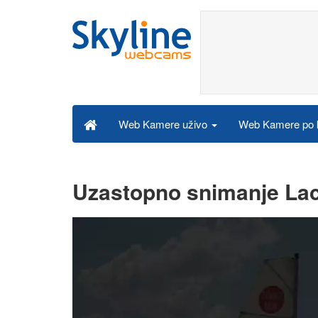
Web Kamere po k
Web Kamere uživo
Uzastopno snimanje Lac 