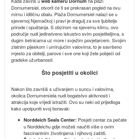
Kada zaviriš u
web kameru Dornum
na plaži
Dornumersiel, otvorit će ti se prekrasan pogled na ovu
mirnu i idiličnu obalu. Plaža Dornumersiel nalazi se u
sjevernoj Njemačkoj i pravi je dragulj za sve ljubitelje
prirode i opuštanja. S obzirom na sjevernu klimu, ovo
područje nudi jedinstveno iskustvo svim posjetiteljima, s
dugim šetnicama uz more i svježim povjetarcem. Svojim
zlatnim pijeskom i umirujućim valovima, to je savršeno
mjesto za obitelji, parove i sve one koji žele pobjeći od
gradske užurbanosti.
Što posjetiti u okolici
Nakon što završiš s uživanjem u suncu i valovima,
okolica Dornumersiela nudi bogatstvo aktivnosti i
atrakcija koje vrijedi istražiti. Ovo su neki od prijedloga
kako upotpuniti svoj boravak:
Norddeich Seals Center:
Posjeti centar za pečate
u Norddeichu gdje možeš naučiti više o ovim
fascinantnim životinjama i njihovoj zaštiti.