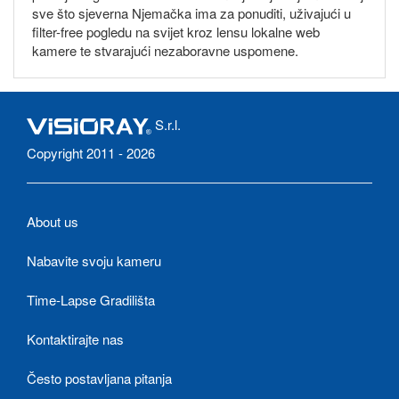
sve što sjeverna Njemačka ima za ponuditi, uživajući u
filter-free pogledu na svijet kroz lensu lokalne web
kamere te stvarajući nezaboravne uspomene.
S.r.l.
Copyright 2011 - 2026
About us
Nabavite svoju kameru
Time-Lapse Gradilišta
Kontaktirajte nas
Često postavljana pitanja