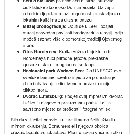
Šetnja biciklom
po Frieslandu: Istraži slikovite
biciklističke staze oko Dornumersiela. Uživaj u
prirodnim ljepotama, uz mogućnost zaustavljanja u
lokalnim kafićima za ukusnu pauzu.
Muzej brodogradnje:
Uputi se u Leer i posjeti
muzej posvećen povijesti brodogradnje u regiji, gdje
možeš saznati više o pomorskoj tradiciji Sjevernog
mora.
Otok Norderney:
Kratka vožnja trajektom do
Norderneya nudi prirodne ljepote, prekrasne
pješačke staze i mogućnost surfanja.
Nacionalni park Wadden Sea:
Dio UNESCO-ova
svjetske baštine, idealno mjesto za promatranje
ptica i otkrivanje jedinstvene morske biologije
plitkog mora.
Dvorac Lütetsburg:
Posjeti ovaj impresivni dvorac
i uživaj u njegovom prekrasnom parku, koji je
savršeno mjesto za prošetati i fotografirati se.
Bilo da si ljubitelj prirode, kulture ili samo želiš uživati u
mirnom okruženju, Dornumersiel i njegova okolica
pružaju bogatstvo iskustava. Planiraj svoje vrijeme i otkrij