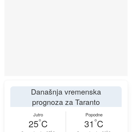
Današnja vremenska
prognoza za Taranto
Jutro
Popodne
°
°
25
C
31
C
°
°