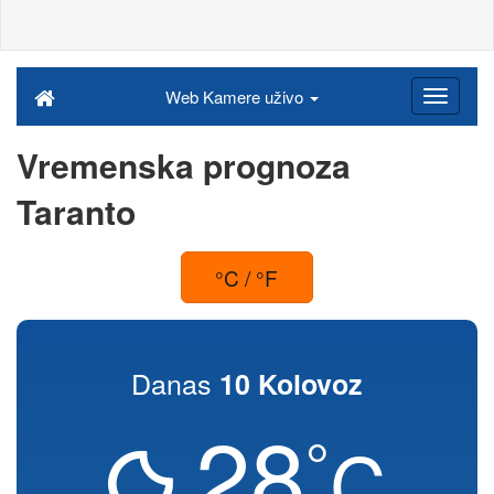
Web Kamere uživo
Vremenska prognoza
Taranto
°C / °F
Danas
10 Kolovoz
28
°
C