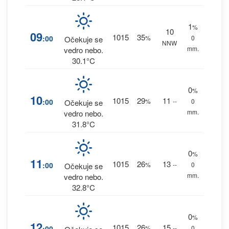
1
%
10
09
1015
35
:00
%
0
Očekuje se
NNW
mm.
vedro nebo.
30.1°C
0
%
10
1015
29
11
:00
%
--
0
Očekuje se
mm.
vedro nebo.
31.8°C
0
%
11
1015
26
13
:00
%
--
0
Očekuje se
mm.
vedro nebo.
32.8°C
0
%
12
1015
26
15
:00
%
--
0