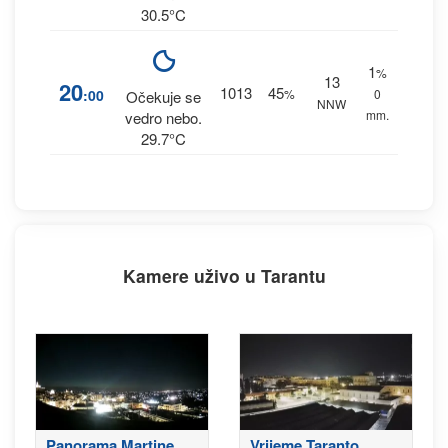
30.5°C
1
%
13
20
1013
45
:00
%
0
Očekuje se
NNW
mm.
vedro nebo.
29.7°C
Kamere uživo u Tarantu
Panorama Martine
Vrijeme Taranto