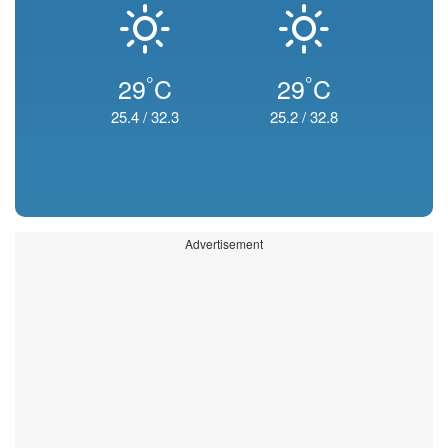
°
°
29
C
29
C
25.4
/
32.3
25.2
/
32.8
Advertisement