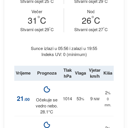
Stvarni osjet 25
C
Stvarni osjet 29
C
Večer
Noć
°
°
31
C
26
C
°
°
Stvarni osjet 29
C
Stvarni osjet 27
C
Sunce izlazi u 05:56 i zalazi u 19:55
Indeks UV: 0 (minimum)
Tlak
Vjetar
Vrijeme
Prognoza
Vlaga
Kiša
hPa
km/h
2
%
21
1014
53
9
:00
%
NW
0
Očekuje se
mm.
vedro nebo.
28.1°C
2