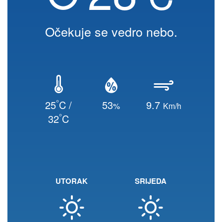
Očekuje se vedro nebo.
°
25
C /
53
9.7
%
Km/h
°
32
C
UTORAK
SRIJEDA