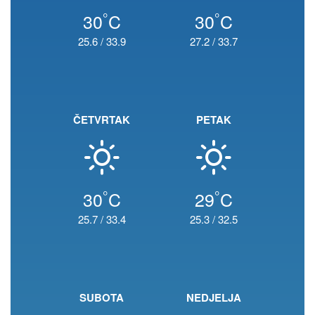
°
°
30
C
30
C
25.6
/
33.9
27.2
/
33.7
ČETVRTAK
PETAK
°
°
30
C
29
C
25.7
/
33.4
25.3
/
32.5
SUBOTA
NEDJELJA