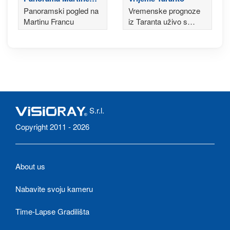
France
Panoramski pogled na
Vremenske prognoze
Martinu Francu
iz Taranta uživo s
pogledom na Murge i
Pomorski arsenal
S.r.l.
Copyright 2011 - 2026
About us
Nabavite svoju kameru
Time-Lapse Gradilišta