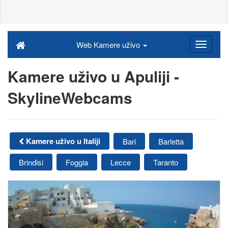
Web Kamere uživo
Kamere uživo u Apuliji -
SkylineWebcams
Kamere uživo u Italiji
Bari
Barletta
Brindisi
Foggia
Lecce
Taranto