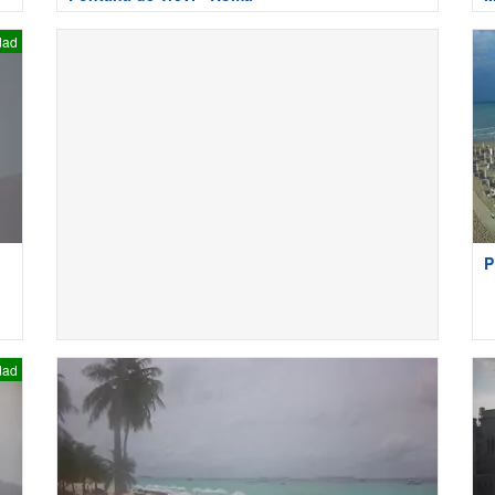
dad
P
dad