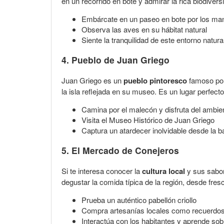
en un recorrido en bote y admirar la rica biodiver
Embárcate en un paseo en bote por los ma
Observa las aves en su hábitat natural
Siente la tranquilidad de este entorno natura
4. Pueblo de Juan Griego
Juan Griego es un
pueblo pintoresco
famoso por 
la isla reflejada en su museo. Es un lugar perfect
Camina por el malecón y disfruta del ambie
Visita el Museo Histórico de Juan Griego
Captura un atardecer inolvidable desde la b
5. El Mercado de Conejeros
Si te interesa conocer la
cultura local
y sus sabor
degustar la comida típica de la región, desde fres
Prueba un auténtico pabellón criollo
Compra artesanías locales como recuerdo
Interactúa con los habitantes y aprende sob