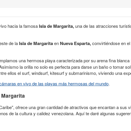
vivo hacia la famosa
Isla de Margarita,
una de las atracciones turíst
este de la
Isla de Margarita
en
Nueva Esparta,
convirtiéndose en el
plamos una hermosa playa caracterizada por su arena fina blanca y 
simismo la orilla no solo es perfecta para darse un baño o tomar so
re ellos el surf, windsurf, kitesurf y submarinismo, viviendo una expe
cámaras en vivo de las playas más hermosas del mundo
.
 Margarita
Caribe", ofrece una gran cantidad de atractivos que encantan a sus vi
enos de la cultura y calidez venezolana. Aquí te daré algunas suger