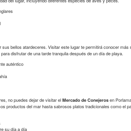
sidad del lugar, incluyendo diferentes especies de aves y peces.
nglares
l
sus bellos atardeceres. Visitar este lugar te permitirá conocer más s
o para disfrutar de una tarde tranquila después de un día de playa.
nte auténtico
ahía
es, no puedes dejar de visitar el
Mercado de Conejeros
en Porlamar
cos productos del mar hasta sabrosos platos tradicionales como el pab
s
re su día a día