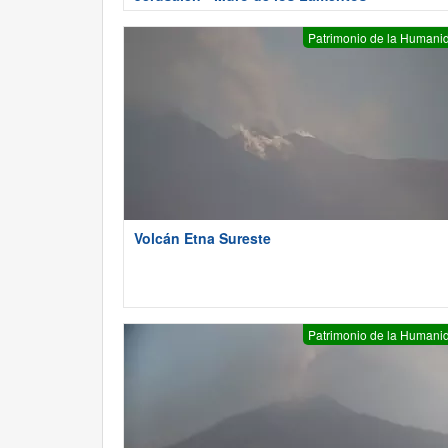
Patrimonio de la Humani
Volcán Etna Sureste
Patrimonio de la Humani