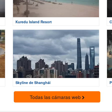
Kuredu Island Resort
C
Skyline de Shanghái
P
Todas las cámaras web