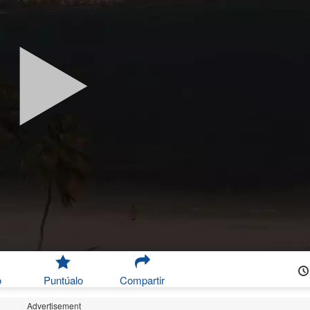
o
Puntúalo
Compartir
Advertisement